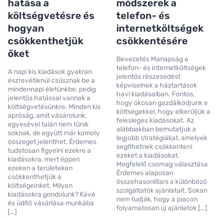
hatása a
módszerek a
költségvetésre és
telefon- és
hogyan
internetköltségek
csökkenthetjük
csökkentésére
őket
Bevezetés Manapság a
telefon- és internetköltségek
A napi kis kiadások gyakran
jelentős részesedést
észrevétlenül csúsznak be a
képviselnek a háztartások
mindennapi életünkbe, pedig
havi kiadásaiban. Fontos,
jelentős hatással vannak a
hogy okosan gazdálkodjunk e
költségvetésünkre. Minden kis
költségekkel, hogy elkerüljük a
apróság, amit vásárolunk,
felesleges kiadásokat. Az
egyesével talán nem tűnik
alábbiakban bemutatjuk a
soknak, de együtt már komoly
legjobb stratégiákat, amelyek
összeget jelenthet. Érdemes
segíthetnek csökkenteni
tudatosan figyelni ezekre a
ezeket a kiadásokat.
kiadásokra, mert éppen
Megfelelő csomag választása
ezeken a területeken
Érdemes alaposan
csökkenthetjük a
összehasonlítani a különböző
költségeinket. Milyen
szolgáltatók ajánlatait. Sokan
kiadásokra gondolunk? Kávé
nem tudják, hogy a piacon
és üdítő vásárlása munkába
folyamatosan új ajánlatok […]
[…]