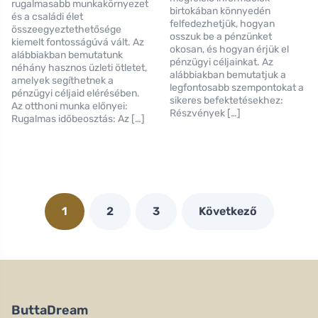
rugalmasabb munkakörnyezet
birtokában könnyedén
és a családi élet
felfedezhetjük, hogyan
összeegyeztethetősége
osszuk be a pénzünket
kiemelt fontosságúvá vált. Az
okosan, és hogyan érjük el
alábbiakban bemutatunk
pénzügyi céljainkat. Az
néhány hasznos üzleti ötletet,
alábbiakban bemutatjuk a
amelyek segíthetnek a
legfontosabb szempontokat a
pénzügyi céljaid elérésében.
sikeres befektetésekhez:
Az otthoni munka előnyei:
Részvények […]
Rugalmas időbeosztás: Az […]
1
2
3
Következő
ButtaDream