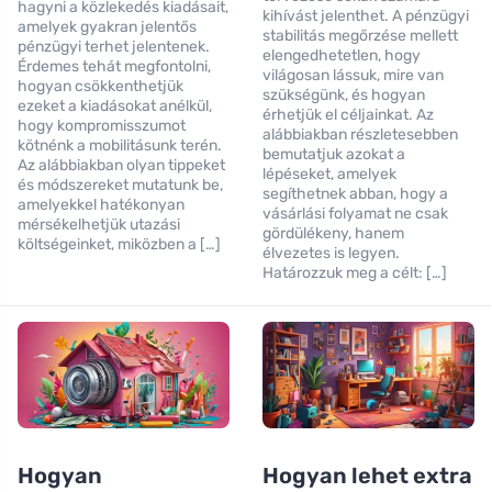
hagyni a közlekedés kiadásait,
kihívást jelenthet. A pénzügyi
amelyek gyakran jelentős
stabilitás megőrzése mellett
pénzügyi terhet jelentenek.
elengedhetetlen, hogy
Érdemes tehát megfontolni,
világosan lássuk, mire van
hogyan csökkenthetjük
szükségünk, és hogyan
ezeket a kiadásokat anélkül,
érhetjük el céljainkat. Az
hogy kompromisszumot
alábbiakban részletesebben
kötnénk a mobilitásunk terén.
bemutatjuk azokat a
Az alábbiakban olyan tippeket
lépéseket, amelyek
és módszereket mutatunk be,
segíthetnek abban, hogy a
amelyekkel hatékonyan
vásárlási folyamat ne csak
mérsékelhetjük utazási
gördülékeny, hanem
költségeinket, miközben a […]
élvezetes is legyen.
Határozzuk meg a célt: […]
Hogyan
Hogyan lehet extra