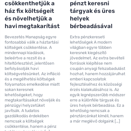
csökkenthetjük a
pénzt keresni
ház fix költségeit
tárgyak és üres
és növelhetjük a
helyek
havi megtakarítást
bérbeadásával
Bevezetés Manapság egyre
Extra pénzkereseti
fontosabbá válik a háztartási
lehetőségek A modern
költségek csökkentése. A
világban egyre többen
mindennapi kiadások,
keresnek kiegészítő
beleértve a rezsit és a
jövedelmet. Az extra bevételi
hiteltörlesztést, jelentősen
források kiépítése nem
befolyásolják havi
csupán anyagi felszabadulást
költségvetésünket. Az infláció
hozhat, hanem hozzájárulhat
és a megélhetési költségek
emberi kapcsolatok
folyamatos emelkedése miatt
fejlesztéséhez és közösségi
sokan keresnek
érzés kialakulásához is. Az
lehetőségeket, hogy
egyik legnépszerűbb módszer
megtakarításaikat növeljék és
erre a különféle tárgyak és
pénzügyi helyzetüket
üres helyek bérbeadása. Ez a
javítsák. A tudatos
lehetőség nemcsak a
gazdálkodás érdekében
pénztárcánkat kíméli, hanem
nemcsak a költségek
a már meglévő dolgaink […]
csökkentése, hanem a pénz