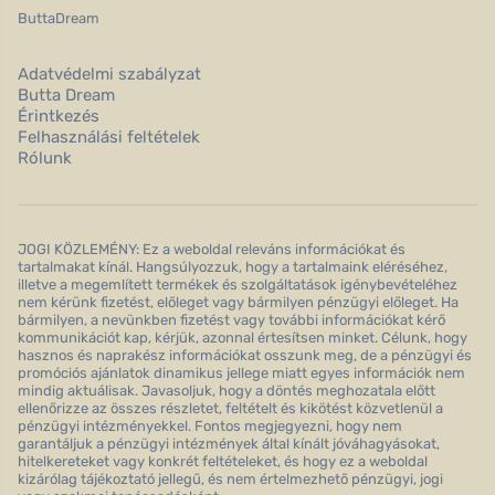
ButtaDream
Adatvédelmi szabályzat
Butta Dream
Érintkezés
Felhasználási feltételek
Rólunk
JOGI KÖZLEMÉNY: Ez a weboldal releváns információkat és
tartalmakat kínál. Hangsúlyozzuk, hogy a tartalmaink eléréséhez,
illetve a megemlített termékek és szolgáltatások igénybevételéhez
nem kérünk fizetést, előleget vagy bármilyen pénzügyi előleget. Ha
bármilyen, a nevünkben fizetést vagy további információkat kérő
kommunikációt kap, kérjük, azonnal értesítsen minket. Célunk, hogy
hasznos és naprakész információkat osszunk meg, de a pénzügyi és
promóciós ajánlatok dinamikus jellege miatt egyes információk nem
mindig aktuálisak. Javasoljuk, hogy a döntés meghozatala előtt
ellenőrizze az összes részletet, feltételt és kikötést közvetlenül a
pénzügyi intézményekkel. Fontos megjegyezni, hogy nem
garantáljuk a pénzügyi intézmények által kínált jóváhagyásokat,
hitelkereteket vagy konkrét feltételeket, és hogy ez a weboldal
kizárólag tájékoztató jellegű, és nem értelmezhető pénzügyi, jogi