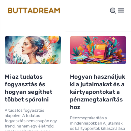
Mi az tudatos
Hogyan használjuk
fogyasztás és
ki a jutalmakat és a
hogyan segíthet
kártyapontokat a
többet spórolni
pénzmegtakarítás
hoz
A tudatos fogyasztás
alapelvei A tudatos
Pénzmegtakarítás a
fogyasztás nem csupán egy
mindennapokban A jutalmak
trend, hanem egy életmód,
és kártyapontok kihasználása