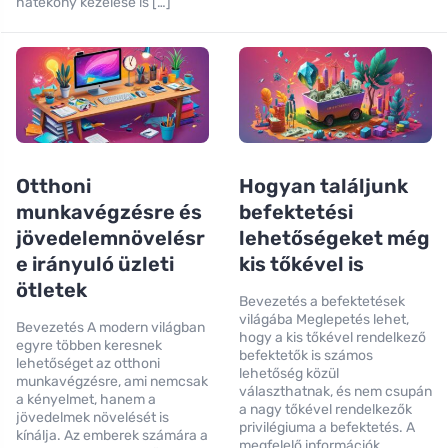
hatékony kezelése is […]
Otthoni
Hogyan találjunk
munkavégzésre és
befektetési
jövedelemnövelésr
lehetőségeket még
e irányuló üzleti
kis tőkével is
ötletek
Bevezetés a befektetések
világába Meglepetés lehet,
Bevezetés A modern világban
hogy a kis tőkével rendelkező
egyre többen keresnek
befektetők is számos
lehetőséget az otthoni
lehetőség közül
munkavégzésre, ami nemcsak
választhatnak, és nem csupán
a kényelmet, hanem a
a nagy tőkével rendelkezők
jövedelmek növelését is
privilégiuma a befektetés. A
kínálja. Az emberek számára a
megfelelő információk