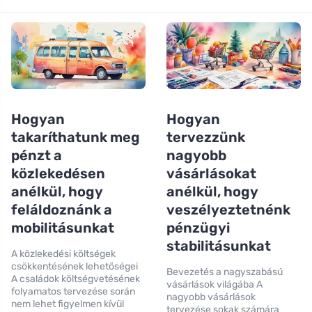
Hogyan
Hogyan
takaríthatunk meg
tervezzünk
pénzt a
nagyobb
közlekedésen
vásárlásokat
anélkül, hogy
anélkül, hogy
feláldoznánk a
veszélyeztetnénk
mobilitásunkat
pénzügyi
stabilitásunkat
A közlekedési költségek
csökkentésének lehetőségei
Bevezetés a nagyszabású
A családok költségvetésének
vásárlások világába A
folyamatos tervezése során
nagyobb vásárlások
nem lehet figyelmen kívül
tervezése sokak számára