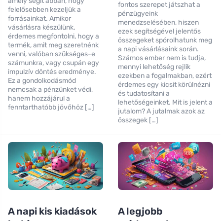
amely segít abban, hogy
fontos szerepet játszhat a
felelősebben kezeljük a
pénzügyeink
forrásainkat. Amikor
menedzselésében, hiszen
vásárlásra készülünk,
ezek segítségével jelentős
érdemes megfontolni, hogy a
összegeket spórolhatunk meg
termék, amit meg szeretnénk
a napi vásárlásaink során.
venni, valóban szükséges-e
Számos ember nem is tudja,
számunkra, vagy csupán egy
mennyi lehetőség rejlik
impulzív döntés eredménye.
ezekben a fogalmakban, ezért
Ez a gondolkodásmód
érdemes egy kicsit körülnézni
nemcsak a pénzünket védi,
és tudatosítani a
hanem hozzájárul a
lehetőségeinket. Mit is jelent a
fenntarthatóbb jövőhöz […]
jutalom? A jutalmak azok az
összegek […]
A napi kis kiadások
A legjobb