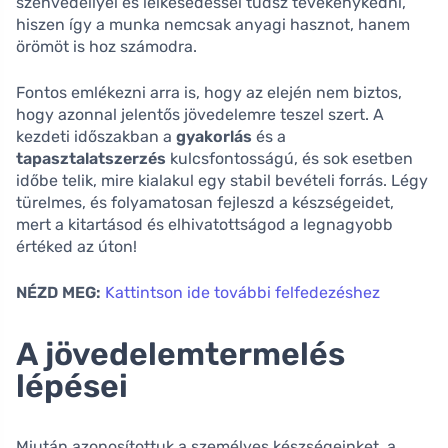
szenvedéllyel és lelkesedéssel tudsz tevékenykedni,
hiszen így a munka nemcsak anyagi hasznot, hanem
örömöt is hoz számodra.
Fontos emlékezni arra is, hogy az elején nem biztos,
hogy azonnal jelentős jövedelemre teszel szert. A
kezdeti időszakban a
gyakorlás
és a
tapasztalatszerzés
kulcsfontosságú, és sok esetben
időbe telik, mire kialakul egy stabil bevételi forrás. Légy
türelmes, és folyamatosan fejleszd a készségeidet,
mert a kitartásod és elhivatottságod a legnagyobb
értéked az úton!
NÉZD MEG:
Kattintson ide további felfedezéshez
A jövedelemtermelés
lépései
Miután azonosítottuk a személyes készségeinket, a