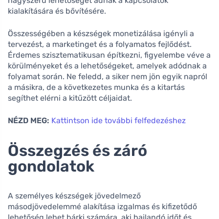
nagyszerű lehetőséget adnak a kapcsolatok
kialakítására és bővítésére.
Összességében a készségek monetizálása igényli a
tervezést, a marketinget és a folyamatos fejlődést.
Érdemes szisztematikusan építkezni, figyelembe véve a
körülményeket és a lehetőségeket, amelyek adódnak a
folyamat során. Ne feledd, a siker nem jön egyik napról
a másikra, de a következetes munka és a kitartás
segíthet elérni a kitűzött céljaidat.
NÉZD MEG:
Kattintson ide további felfedezéshez
Összegzés és záró
gondolatok
A személyes készségek jövedelmező
másodjövedelemmé alakítása izgalmas és kifizetődő
lehetőség lehet bárki számára, aki hajlandó időt és