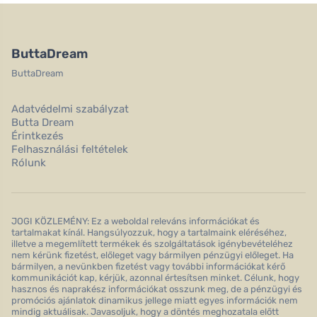
ButtaDream
ButtaDream
Adatvédelmi szabályzat
Butta Dream
Érintkezés
Felhasználási feltételek
Rólunk
JOGI KÖZLEMÉNY: Ez a weboldal releváns információkat és
tartalmakat kínál. Hangsúlyozzuk, hogy a tartalmaink eléréséhez,
illetve a megemlített termékek és szolgáltatások igénybevételéhez
nem kérünk fizetést, előleget vagy bármilyen pénzügyi előleget. Ha
bármilyen, a nevünkben fizetést vagy további információkat kérő
kommunikációt kap, kérjük, azonnal értesítsen minket. Célunk, hogy
hasznos és naprakész információkat osszunk meg, de a pénzügyi és
promóciós ajánlatok dinamikus jellege miatt egyes információk nem
mindig aktuálisak. Javasoljuk, hogy a döntés meghozatala előtt