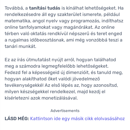
Továbbá, a
tanítási tudás
is kínálhat lehetőségeket. Ha
rendelkezésedre áll egy szakterület ismerete, például
matematika, angol nyelv vagy programozás, indíthatsz
online tanfolyamokat vagy magánórákat. Az online
térben való oktatás rendkívül népszerű és teret enged
a rugalmas időbeosztásnak, ami még vonzóbbá teszi a
tanári munkát.
Ez az írás útmutatást nyújt arról, hogyan találhatod
meg a számodra legmegfelelőbb lehetőségeket.
Fedezd fel a képességeid új dimenzióit, és tanuld meg,
hogyan alakíthatod őket valódi jövedelmező
tevékenységekké! Az első lépés az, hogy azonosítsd,
milyen készségekkel rendelkezel, majd kezdj el
kísérletezni azok monetizálásával.
Advertisements
LÁSD MÉG:
Kattintson ide egy másik cikk elolvasásához