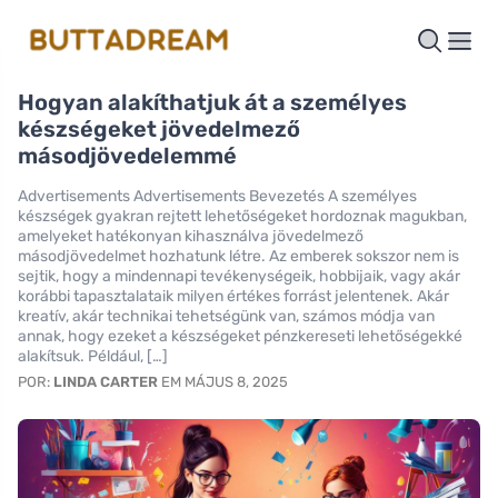
Hogyan alakíthatjuk át a személyes
készségeket jövedelmező
másodjövedelemmé
Advertisements Advertisements Bevezetés A személyes
készségek gyakran rejtett lehetőségeket hordoznak magukban,
amelyeket hatékonyan kihasználva jövedelmező
másodjövedelmet hozhatunk létre. Az emberek sokszor nem is
sejtik, hogy a mindennapi tevékenységeik, hobbijaik, vagy akár
korábbi tapasztalataik milyen értékes forrást jelentenek. Akár
kreatív, akár technikai tehetségünk van, számos módja van
annak, hogy ezeket a készségeket pénzkereseti lehetőségekké
alakítsuk. Például, […]
POR:
LINDA CARTER
EM MÁJUS 8, 2025