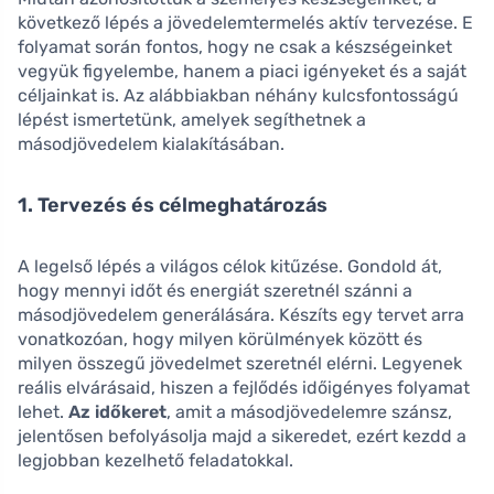
következő lépés a jövedelemtermelés aktív tervezése. E
folyamat során fontos, hogy ne csak a készségeinket
vegyük figyelembe, hanem a piaci igényeket és a saját
céljainkat is. Az alábbiakban néhány kulcsfontosságú
lépést ismertetünk, amelyek segíthetnek a
másodjövedelem kialakításában.
1. Tervezés és célmeghatározás
A legelső lépés a világos célok kitűzése. Gondold át,
hogy mennyi időt és energiát szeretnél szánni a
másodjövedelem generálására. Készíts egy tervet arra
vonatkozóan, hogy milyen körülmények között és
milyen összegű jövedelmet szeretnél elérni. Legyenek
reális elvárásaid, hiszen a fejlődés időigényes folyamat
lehet.
Az időkeret
, amit a másodjövedelemre szánsz,
jelentősen befolyásolja majd a sikeredet, ezért kezdd a
legjobban kezelhető feladatokkal.