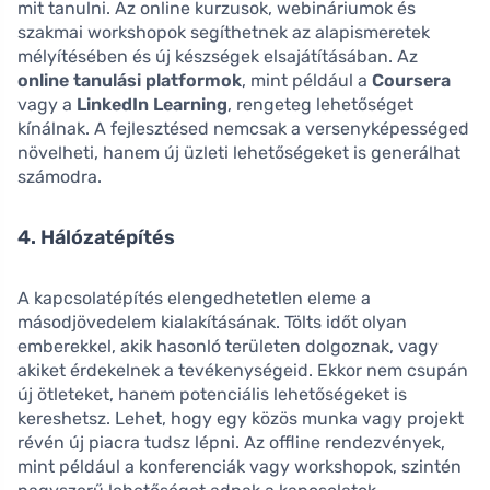
mit tanulni. Az online kurzusok, webináriumok és
szakmai workshopok segíthetnek az alapismeretek
mélyítésében és új készségek elsajátításában. Az
online tanulási platformok
, mint például a
Coursera
vagy a
LinkedIn Learning
, rengeteg lehetőséget
kínálnak. A fejlesztésed nemcsak a versenyképességed
növelheti, hanem új üzleti lehetőségeket is generálhat
számodra.
4. Hálózatépítés
A kapcsolatépítés elengedhetetlen eleme a
másodjövedelem kialakításának. Tölts időt olyan
emberekkel, akik hasonló területen dolgoznak, vagy
akiket érdekelnek a tevékenységeid. Ekkor nem csupán
új ötleteket, hanem potenciális lehetőségeket is
kereshetsz. Lehet, hogy egy közös munka vagy projekt
révén új piacra tudsz lépni. Az offline rendezvények,
mint például a konferenciák vagy workshopok, szintén