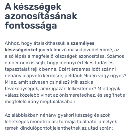
A készségek
azonosításának
fontossága
Ahhoz, hogy átalakíthassuk a
személyes
készségeinket
jövedelmező másodjövedelemmé, az
első lépés a megfelelő készségek azonosítása. Számos
ember nem is sejti, hogy mennyi értékes tudás és
tapasztalat rejlik benne. Ezért érdemes időt szánni
néhány alapvető kérdésre, például: Miben vagy ügyes?
Mi az, amit szívesen csinálsz? Mik azok a
tevékenységek, amik igazán lelkesítenek? Mindegyik
válasz közelebb vihet az önismeretedhez, és segíthet a
megfelelő irány megtalálásában.
Az alábbiakban néhány gyakori készség és azok
lehetséges monetizálási formája található, amelyek
remek kiindulópontot jelenthetnek az utad során: