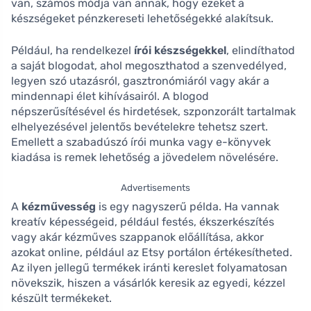
van, számos módja van annak, hogy ezeket a
készségeket pénzkereseti lehetőségekké alakítsuk.
Például, ha rendelkezel
írói készségekkel
, elindíthatod
a saját blogodat, ahol megoszthatod a szenvedélyed,
legyen szó utazásról, gasztronómiáról vagy akár a
mindennapi élet kihívásairól. A blogod
népszerűsítésével és hirdetések, szponzorált tartalmak
elhelyezésével jelentős bevételekre tehetsz szert.
Emellett a szabadúszó írói munka vagy e-könyvek
kiadása is remek lehetőség a jövedelem növelésére.
Advertisements
A
kézművesség
is egy nagyszerű példa. Ha vannak
kreatív képességeid, például festés, ékszerkészítés
vagy akár kézműves szappanok előállítása, akkor
azokat online, például az Etsy portálon értékesítheted.
Az ilyen jellegű termékek iránti kereslet folyamatosan
növekszik, hiszen a vásárlók keresik az egyedi, kézzel
készült termékeket.