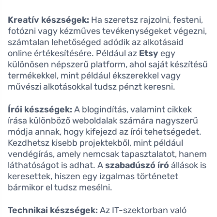
Kreatív készségek:
Ha szeretsz rajzolni, festeni,
fotózni vagy kézműves tevékenységeket végezni,
számtalan lehetőséged adódik az alkotásaid
online értékesítésére. Például az
Etsy
egy
különösen népszerű platform, ahol saját készítésű
termékekkel, mint például ékszerekkel vagy
művészi alkotásokkal tudsz pénzt keresni.
Írói készségek:
A blogindítás, valamint cikkek
írása különböző weboldalak számára nagyszerű
módja annak, hogy kifejezd az írói tehetségedet.
Kezdhetsz kisebb projektekből, mint például
vendégírás, amely nemcsak tapasztalatot, hanem
láthatóságot is adhat. A
szabadúszó író
állások is
keresettek, hiszen egy izgalmas történetet
bármikor el tudsz mesélni.
Technikai készségek:
Az IT-szektorban való