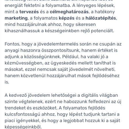
energiát fektetni a folyamatba. A lényeges lépések,
mint a
tervezés
és a
célmeghatározás
, a hatékony
marketing
, a folyamatos
képzés
és a
hálózatépítés
,
mind hozzájárulnak ahhoz, hogy sikeresen
kihasználhassuk a készségeinkben rejlő potenciált.
Fontos, hogy a jövedelemtermelés során ne csupán az
anyagi haszonra összpontosítsunk, hanem értéket is
adjunk a közösségünknek. Például, ha valaki jó a
kézművességben, az ügyeskedés mellett taníthat is
másokat, ezzel nemcsak saját jövedelmét növelheti,
hanem közvetlenül hozzájárulhat mások fejlődéséhez
is.
A kedvező jövedelem lehetőségei a digitális világban
szinte végtelenek, ezért ne habozzunk felfedezni az új
trendeket és eszközöket. A folyamatos fejlődés
kulcsfontosságú ahhoz, hogy lépést tudjunk tartani a
piaci igényekkel, és hogy a legjobbat hozzuk ki a saját
képességeinkből.