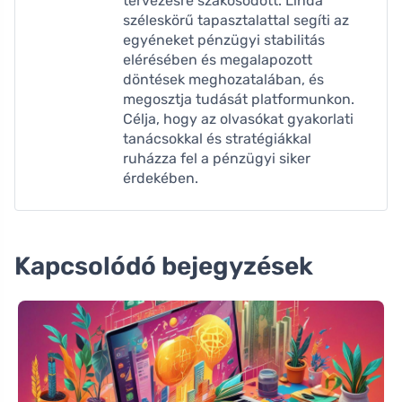
tervezésre szakosodott. Linda
széleskörű tapasztalattal segíti az
egyéneket pénzügyi stabilitás
elérésében és megalapozott
döntések meghozatalában, és
megosztja tudását platformunkon.
Célja, hogy az olvasókat gyakorlati
tanácsokkal és stratégiákkal
ruházza fel a pénzügyi siker
érdekében.
Kapcsolódó bejegyzések