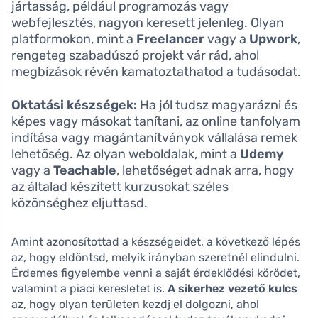
jártasság, például programozás vagy
webfejlesztés, nagyon keresett jelenleg. Olyan
platformokon, mint a
Freelancer
vagy a
Upwork
,
rengeteg szabadúszó projekt vár rád, ahol
megbízások révén kamatoztathatod a tudásodat.
Oktatási készségek:
Ha jól tudsz magyarázni és
képes vagy másokat tanítani, az online tanfolyam
indítása vagy magántanítványok vállalása remek
lehetőség. Az olyan weboldalak, mint a
Udemy
vagy a
Teachable
, lehetőséget adnak arra, hogy
az általad készített kurzusokat széles
közönséghez eljuttasd.
Amint azonosítottad a készségeidet, a következő lépés
az, hogy eldöntsd, melyik irányban szeretnél elindulni.
Érdemes figyelembe venni a saját érdeklődési körödet,
valamint a piaci keresletet is.
A sikerhez vezető kulcs
az, hogy olyan területen kezdj el dolgozni, ahol