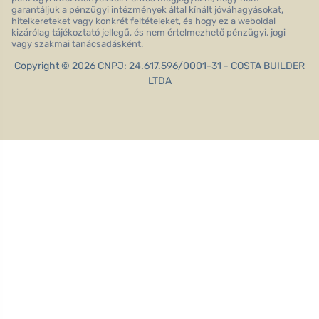
garantáljuk a pénzügyi intézmények által kínált jóváhagyásokat,
hitelkereteket vagy konkrét feltételeket, és hogy ez a weboldal
kizárólag tájékoztató jellegű, és nem értelmezhető pénzügyi, jogi
vagy szakmai tanácsadásként.
Copyright © 2026 CNPJ: 24.617.596/0001-31 - COSTA BUILDER
LTDA