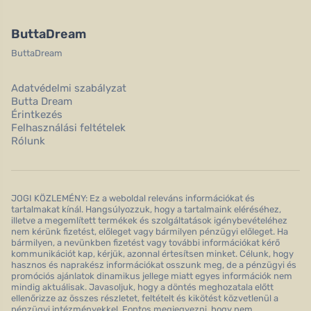
ButtaDream
ButtaDream
Adatvédelmi szabályzat
Butta Dream
Érintkezés
Felhasználási feltételek
Rólunk
JOGI KÖZLEMÉNY: Ez a weboldal releváns információkat és
tartalmakat kínál. Hangsúlyozzuk, hogy a tartalmaink eléréséhez,
illetve a megemlített termékek és szolgáltatások igénybevételéhez
nem kérünk fizetést, előleget vagy bármilyen pénzügyi előleget. Ha
bármilyen, a nevünkben fizetést vagy további információkat kérő
kommunikációt kap, kérjük, azonnal értesítsen minket. Célunk, hogy
hasznos és naprakész információkat osszunk meg, de a pénzügyi és
promóciós ajánlatok dinamikus jellege miatt egyes információk nem
mindig aktuálisak. Javasoljuk, hogy a döntés meghozatala előtt
ellenőrizze az összes részletet, feltételt és kikötést közvetlenül a
pénzügyi intézményekkel. Fontos megjegyezni, hogy nem