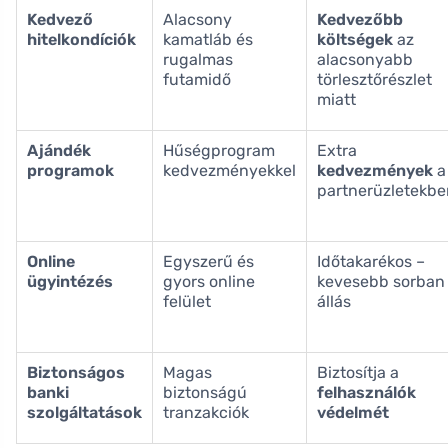
Kedvező
Alacsony
Kedvezőbb
hitelkondíciók
kamatláb és
költségek
az
rugalmas
alacsonyabb
futamidő
törlesztőrészlet
miatt
Ajándék
Hűségprogram
Extra
programok
kedvezményekkel
kedvezmények
a
partnerüzletekbe
Online
Egyszerű és
Időtakarékos –
ügyintézés
gyors online
kevesebb sorban
felület
állás
Biztonságos
Magas
Biztosítja a
banki
biztonságú
felhasználók
szolgáltatások
tranzakciók
védelmét