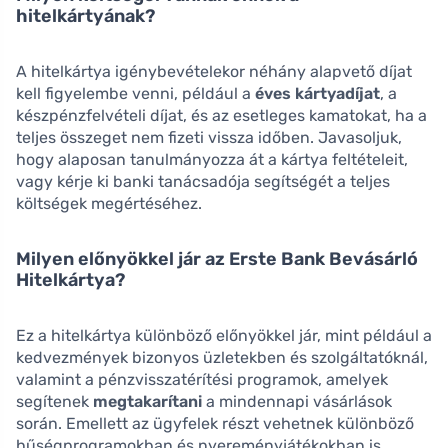
hitelkártyának?
A hitelkártya igénybevételekor néhány alapvető díjat
kell figyelembe venni, például a
éves kártyadíjat
, a
készpénzfelvételi díjat, és az esetleges kamatokat, ha a
teljes összeget nem fizeti vissza időben. Javasoljuk,
hogy alaposan tanulmányozza át a kártya feltételeit,
vagy kérje ki banki tanácsadója segítségét a teljes
költségek megértéséhez.
Milyen előnyökkel jár az Erste Bank Bevásárló
Hitelkártya?
Ez a hitelkártya különböző előnyökkel jár, mint például a
kedvezmények bizonyos üzletekben és szolgáltatóknál,
valamint a pénzvisszatérítési programok, amelyek
segítenek
megtakarítani
a mindennapi vásárlások
során. Emellett az ügyfelek részt vehetnek különböző
hűségprogramokban és nyereményjátékokban is,