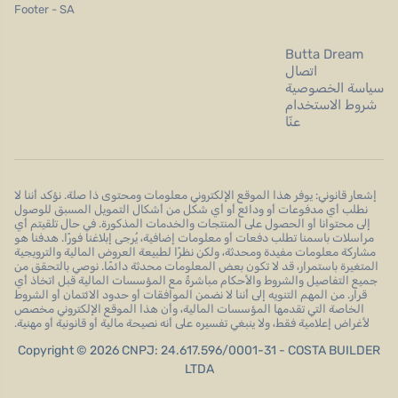
Footer - SA
Butta Dream
اتصال
سياسة الخصوصية
شروط الاستخدام
عنّا
إشعار قانوني: يوفر هذا الموقع الإلكتروني معلومات ومحتوى ذا صلة. نؤكد أننا لا
نطلب أي مدفوعات أو ودائع أو أي شكل من أشكال التمويل المسبق للوصول
إلى محتوانا أو الحصول على المنتجات والخدمات المذكورة. في حال تلقيتم أي
مراسلات باسمنا تطلب دفعات أو معلومات إضافية، يُرجى إبلاغنا فورًا. هدفنا هو
مشاركة معلومات مفيدة ومحدثة، ولكن نظرًا لطبيعة العروض المالية والترويجية
المتغيرة باستمرار، قد لا تكون بعض المعلومات محدثة دائمًا. نوصي بالتحقق من
جميع التفاصيل والشروط والأحكام مباشرةً مع المؤسسات المالية قبل اتخاذ أي
قرار. من المهم التنويه إلى أننا لا نضمن الموافقات أو حدود الائتمان أو الشروط
الخاصة التي تقدمها المؤسسات المالية، وأن هذا الموقع الإلكتروني مخصص
لأغراض إعلامية فقط، ولا ينبغي تفسيره على أنه نصيحة مالية أو قانونية أو مهنية.
Copyright © 2026 CNPJ: 24.617.596/0001-31 - COSTA BUILDER
LTDA