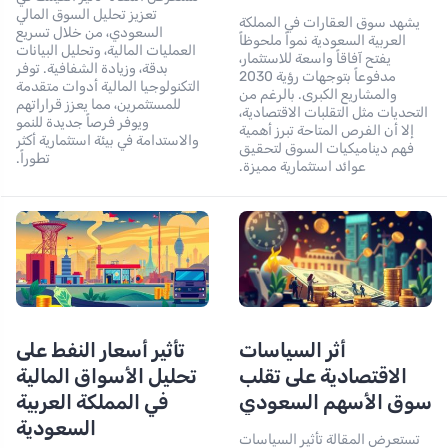
تعزيز تحليل السوق المالي
يشهد سوق العقارات في المملكة
السعودي، من خلال تسريع
العربية السعودية نمواً ملحوظاً
العمليات المالية، وتحليل البيانات
يفتح آفاقاً واسعة للاستثمار،
بدقة، وزيادة الشفافية. توفر
مدفوعاً بتوجهات رؤية 2030
التكنولوجيا المالية أدوات متقدمة
والمشاريع الكبرى. بالرغم من
للمستثمرين، مما يعزز قراراتهم
التحديات مثل التقلبات الاقتصادية،
ويوفر فرصاً جديدة للنمو
إلا أن الفرص المتاحة تبرز أهمية
والاستدامة في بيئة استثمارية أكثر
فهم ديناميكيات السوق لتحقيق
تطوراً.
عوائد استثمارية مميزة.
أثر السياسات
تأثير أسعار النفط على
الاقتصادية على تقلب
تحليل الأسواق المالية
سوق الأسهم السعودي
في المملكة العربية
السعودية
تستعرض المقالة تأثير السياسات