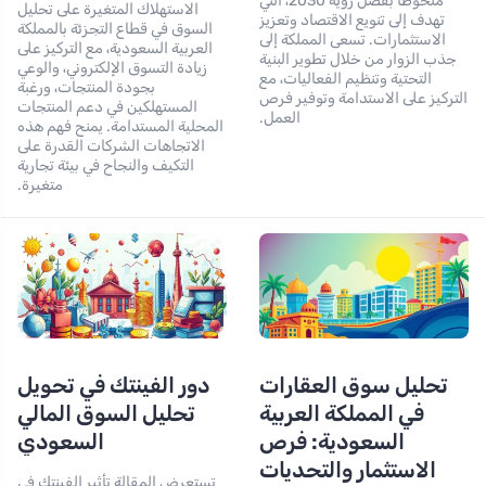
ملحوظاً بفضل رؤية 2030، التي
الاستهلاك المتغيرة على تحليل
تهدف إلى تنويع الاقتصاد وتعزيز
السوق في قطاع التجزئة بالمملكة
الاستثمارات. تسعى المملكة إلى
العربية السعودية، مع التركيز على
جذب الزوار من خلال تطوير البنية
زيادة التسوق الإلكتروني، والوعي
التحتية وتنظيم الفعاليات، مع
بجودة المنتجات، ورغبة
التركيز على الاستدامة وتوفير فرص
المستهلكين في دعم المنتجات
العمل.
المحلية المستدامة. يمنح فهم هذه
الاتجاهات الشركات القدرة على
التكيف والنجاح في بيئة تجارية
متغيرة.
تحليل سوق العقارات
دور الفينتك في تحويل
في المملكة العربية
تحليل السوق المالي
السعودية: فرص
السعودي
الاستثمار والتحديات
تستعرض المقالة تأثير الفينتك في