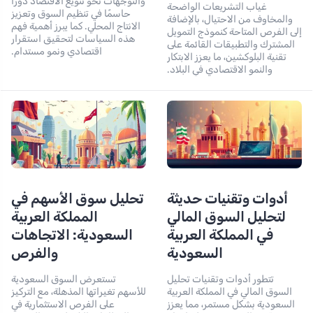
والتوجهات نحو تنويع الاقتصاد دورًا
غياب التشريعات الواضحة
حاسمًا في تنظيم السوق وتعزيز
والمخاوف من الاحتيال، بالإضافة
الانتاج المحلي. كما يبرز أهمية فهم
إلى الفرص المتاحة كنموذج التمويل
هذه السياسات لتحقيق استقرار
المشترك والتطبيقات القائمة على
اقتصادي ونمو مستدام.
تقنية البلوكشين، ما يعزز الابتكار
والنمو الاقتصادي في البلاد.
أدوات وتقنيات حديثة
تحليل سوق الأسهم في
لتحليل السوق المالي
المملكة العربية
في المملكة العربية
السعودية: الاتجاهات
السعودية
والفرص
تتطور أدوات وتقنيات تحليل
تستعرض السوق السعودية
السوق المالي في المملكة العربية
للأسهم تغيراتها المذهلة، مع التركيز
السعودية بشكل مستمر، مما يعزز
على الفرص الاستثمارية في