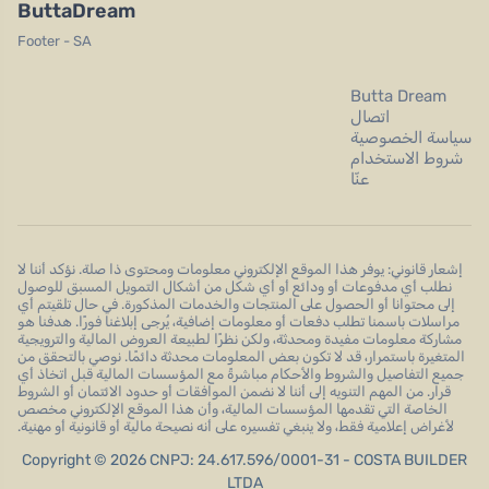
ButtaDream
Footer - SA
Butta Dream
اتصال
سياسة الخصوصية
شروط الاستخدام
عنّا
إشعار قانوني: يوفر هذا الموقع الإلكتروني معلومات ومحتوى ذا صلة. نؤكد أننا لا
نطلب أي مدفوعات أو ودائع أو أي شكل من أشكال التمويل المسبق للوصول
إلى محتوانا أو الحصول على المنتجات والخدمات المذكورة. في حال تلقيتم أي
مراسلات باسمنا تطلب دفعات أو معلومات إضافية، يُرجى إبلاغنا فورًا. هدفنا هو
مشاركة معلومات مفيدة ومحدثة، ولكن نظرًا لطبيعة العروض المالية والترويجية
المتغيرة باستمرار، قد لا تكون بعض المعلومات محدثة دائمًا. نوصي بالتحقق من
جميع التفاصيل والشروط والأحكام مباشرةً مع المؤسسات المالية قبل اتخاذ أي
قرار. من المهم التنويه إلى أننا لا نضمن الموافقات أو حدود الائتمان أو الشروط
الخاصة التي تقدمها المؤسسات المالية، وأن هذا الموقع الإلكتروني مخصص
لأغراض إعلامية فقط، ولا ينبغي تفسيره على أنه نصيحة مالية أو قانونية أو مهنية.
Copyright © 2026 CNPJ: 24.617.596/0001-31 - COSTA BUILDER
LTDA