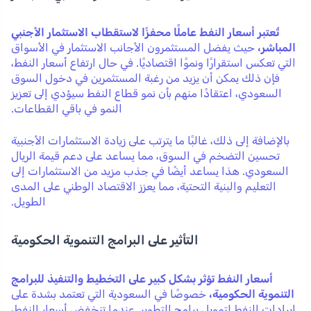
تُعتبر أسعار النفط عاملًا محفزًا لاستقطاب الاستثمار الأجنبي
المباشر،
حيث يفضل المستثمرون الأجانب الاستثمار في الأسواق
التي تعكس استقرارًا ونموًا اقتصاديًا. في حال ارتفاع أسعار النفط،
فإن ذلك يمكن أن يزيد من رغبة المستثمرين في دخول السوق
السعودي، اعتقادًا منهم بأن نمو قطاع النفط سيؤدي إلى تعزيز
النمو في باقي القطاعات.
بالإضافة إلى ذلك، غالبًا ما يترتب على زيادة الاستثمارات الأجنبية
تحسين التضخم في السوق، مما يساعد على دعم قيمة الريال
السعودي. هذا يساعد أيضًا في جذب مزيد من الاستثمارات إلى
التعليم والبنية التحتية، مما يعزز الاقتصاد الوطني على المدى
الطويل.
التأثير على البرامج التنموية الحكومية
أسعار النفط تؤثر بشكل كبير على التخطيط والتنفيذ للبرامج
التنموية الحكومية،
خصوصًا في السعودية التي تعتمد بشدة على
إيرادات النفط لتمويل برامج التطوير. عندما تنخفض أسعار النفط،