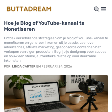
Hoe je Blog of YouTube-kanaal te
Monetiseren
Ontdek verschillende strategieën om je blog of YouTube-kanaal te
monetiseren en genereer inkomen uit je passie. Leer over
advertenties, affiliate marketing, gesponsorde content en het
verkopen van eigen producten. Begrijp je doelgroep voor succes
en bouw een sterke, authentieke relatie op voor duurzame
inkomsten.
POR:
LINDA CARTER
EM FEBRUARI 24, 2026