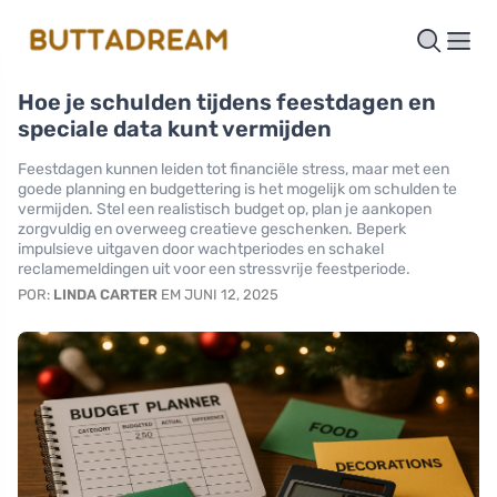
Hoe je schulden tijdens feestdagen en
speciale data kunt vermijden
Feestdagen kunnen leiden tot financiële stress, maar met een
goede planning en budgettering is het mogelijk om schulden te
vermijden. Stel een realistisch budget op, plan je aankopen
zorgvuldig en overweeg creatieve geschenken. Beperk
impulsieve uitgaven door wachtperiodes en schakel
reclamemeldingen uit voor een stressvrije feestperiode.
POR:
LINDA CARTER
EM JUNI 12, 2025