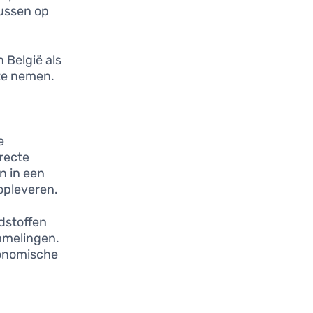
cussen op
 België als
 te nemen.
e
irecte
n in een
opleveren.
ndstoffen
ommelingen.
conomische