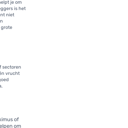
helpt je om
eggers is het
nt niet
en
 grote
of sectoren
één vrucht
 goed
a,
oximus of
helpen om