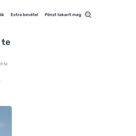
iák
Extra bevétel
Pénzt takarít meg
 te
nt te
.