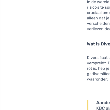
In de werel
risico’s te 
cruciaal om 
alleen dat j
verscheidenh
verliezen do
Wat is Dive
Diversificat
verspreidt. 
rot is, heb 
gediversifie
waaronder:
Aande
KBC al