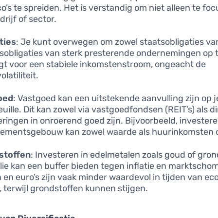
ico’s te spreiden. Het is verstandig om niet alleen te fo
rijf of sector.
ties
: Je kunt overwegen om zowel staatsobligaties van
fsobligaties van sterk presterende ondernemingen op
rgt voor een stabiele inkomstenstroom, ongeacht de
latiliteit.
oed
: Vastgoed kan een uitstekende aanvulling zijn op j
euille. Dit kan zowel via vastgoedfondsen (REIT’s) als d
eringen in onroerend goed zijn. Bijvoorbeeld, investere
ementsgebouw kan zowel waarde als huurinkomsten 
stoffen
: Investeren in edelmetalen zoals goud of gro
olie kan een buffer bieden tegen inflatie en marktsch
 en euro’s zijn vaak minder waardevol in tijden van e
, terwijl grondstoffen kunnen stijgen.