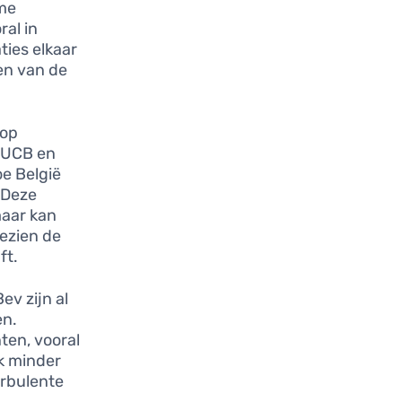
ame
ral in
ties elkaar
en van de
 op
s UCB en
e België
 Deze
maar kan
gezien de
ft.
v zijn al
en.
ten, vooral
k minder
urbulente