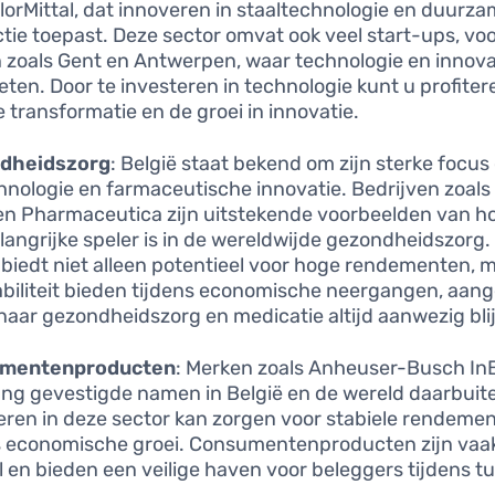
elorMittal, dat innoveren in staaltechnologie en duurz
tie toepast. Deze sector omvat ook veel start-ups, voo
 zoals Gent en Antwerpen, waar technologie en innova
ten. Door te investeren in technologie kunt u profiter
e transformatie en de groei in innovatie.
dheidszorg
: België staat bekend om zijn sterke focus
hnologie en farmaceutische innovatie. Bedrijven zoal
n Pharmaceutica zijn uitstekende voorbeelden van ho
langrijke speler is in de wereldwijde gezondheidszorg.
 biedt niet alleen potentieel voor hoge rendementen, 
abiliteit bieden tijdens economische neergangen, aan
naar gezondheidszorg en medicatie altijd aanwezig blij
mentenproducten
: Merken zoals Anheuser-Busch InBe
ang gevestigde namen in België en de wereld daarbuit
eren in deze sector kan zorgen voor stabiele rendemen
s economische groei. Consumentenproducten zijn vaa
el en bieden een veilige haven voor beleggers tijdens t