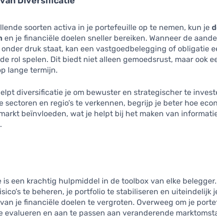
van Diversificatie
llende soorten activa in je portefeuille op te nemen, kun je
d
n
en je financiële doelen sneller bereiken. Wanneer de aand
 onder druk staat, kan een vastgoedbelegging of obligatie 
 rol spelen. Dit biedt niet alleen gemoedsrust, maar ook e
p lange termijn.
lpt diversificatie je om bewuster en strategischer te invest
e sectoren en regio’s te verkennen, begrijp je beter hoe ec
markt beïnvloeden, wat je helpt bij het maken van informat
.
e is een krachtig hulpmiddel in de toolbox van elke belegger. 
isico’s te beheren, je portfolio te stabiliseren en uiteindelijk
van je financiële doelen te vergroten. Overweeg om je portef
te evalueren en aan te passen aan veranderende marktoms