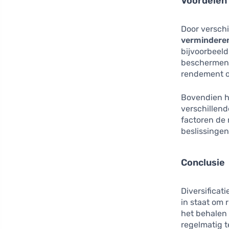
Voordelen 
Door verschi
vermindere
bijvoorbeeld
beschermende
rendement o
Bovendien he
verschillend
factoren de 
beslissingen
Conclusie
Diversificati
in staat om r
het behalen 
regelmatig 