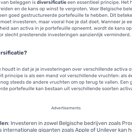
d van beleggen is
diversificatie
een essentieel principe. Het 
spreiden en de kans op winst te vergroten. Voor Belgische bel
een goed gestructureerde portefeuille te hebben. Dit beteke
e moet investeren, maar vooral hoe je dat doet. Wanneer je e
eid aan activa in je portefeuille opneemt, wordt de kans op
or slecht presterende investeringen aanzienlijk verminderd.
rsificatie?
ie houdt in dat je je investeringen over verschillende activa 
Dit principe is als een mand vol verschillende vruchten: als 
je nog steeds de andere vruchten om op terug te vallen. Een
erde portefeuille kan bestaan uit verschillende soorten activ
Advertisements
len
: Investeren in zowel Belgische bedrijven zoals Pr
s internationale giganten zoals Apple of Unilever kan 