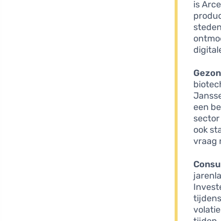
is Arc
produc
steden
ontmoe
digital
Gezon
biotec
Jansse
een be
sector
ook st
vraag 
Consu
jarenl
Invest
tijden
volati
tijden.