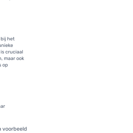
bij het
unieke
is cruciaal
en, maar ook
s op
aar
en voorbeeld