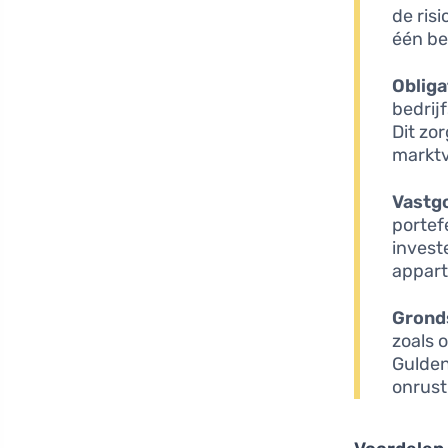
de ris
één bed
Obliga
bedrij
Dit zo
marktvo
Vastg
portef
invest
appart
Grond
zoals 
Gulden
onrust