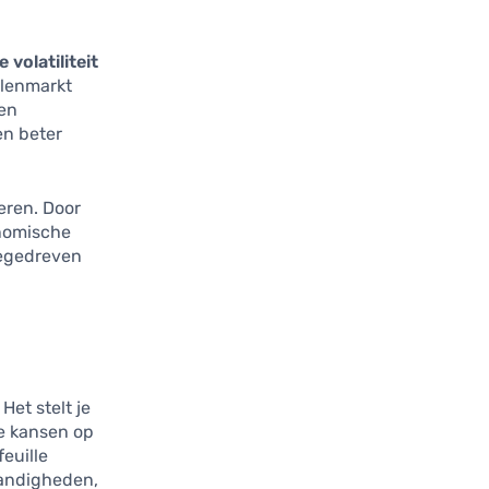
e volatiliteit
elenmarkt
een
en beter
eren. Door
onomische
iegedreven
Het stelt je
 je kansen op
euille
tandigheden,