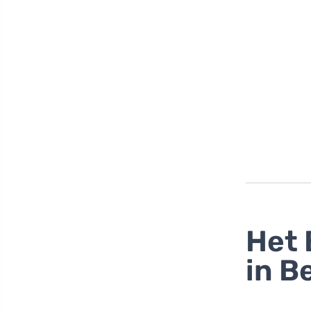
Het 
in B