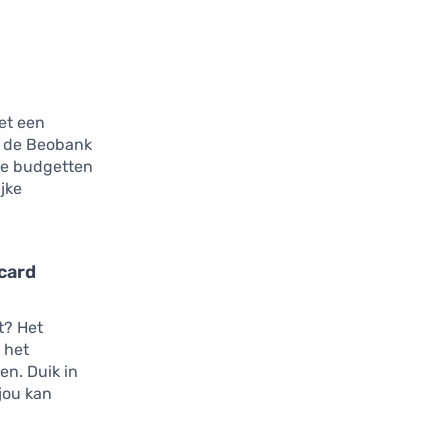
Met een
t de Beobank
rse budgetten
ijke
card
t? Het
 het
en. Duik in
jou kan