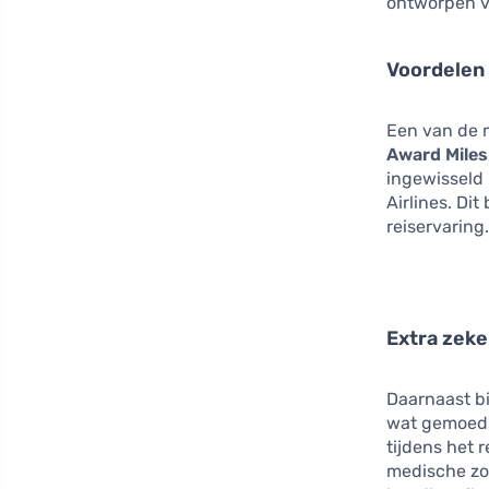
ontworpen v
Voordelen 
Een van de m
Award Miles
ingewisseld
Airlines. Di
reiservaring
Extra zeke
Daarnaast bi
wat gemoeds
tijdens het 
medische zor