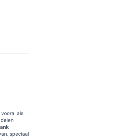
vooral als
ddelen
ank
van, speciaal