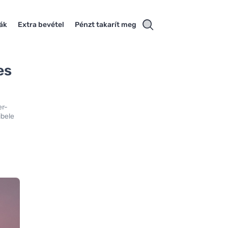
iák
Extra bevétel
Pénzt takarít meg
es
er-
ibele