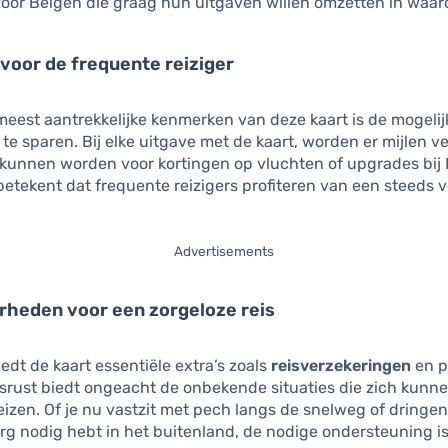
oor Belgen die graag hun uitgaven willen omzetten in waar
voor de frequente reiziger
eest aantrekkelijke kenmerken van deze kaart is de mogeli
te sparen. Bij elke uitgave met de kaart, worden er mijlen v
 kunnen worden voor kortingen op vluchten of upgrades bij 
t betekent dat frequente reizigers profiteren van een steeds 
.
Advertisements
rheden voor een zorgeloze reis
edt de kaart essentiële extra’s zoals
reisverzekeringen
en p
rust biedt ongeacht de onbekende situaties die zich kunn
reizen. Of je nu vastzit met pech langs de snelweg of dringe
g nodig hebt in het buitenland, de nodige ondersteuning i