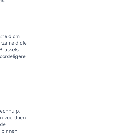
de.
jkheid om
erzameld die
Brussels
voordeligere
echhulp,
en voordoen
nde
s binnen