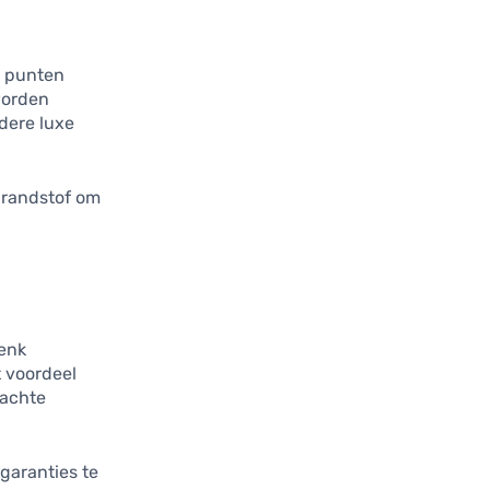
k punten
worden
ndere luxe
brandstof om
Denk
t voordeel
wachte
garanties te