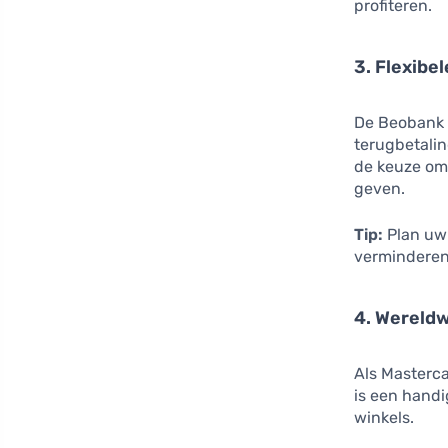
profiteren.
3. Flexibe
De Beobank B
terugbetalin
de keuze om 
geven.
Tip:
Plan uw 
verminderen
4. Wereld
Als Masterca
is een handi
winkels.