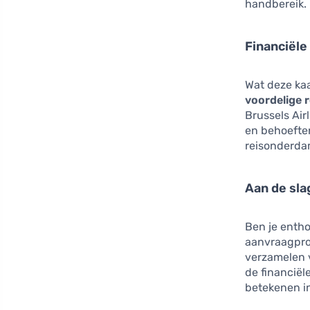
handbereik.
Financiële
Wat deze kaa
voordelige 
Brussels Air
en behoeften
reisonderdam
Aan de sla
Ben je entho
aanvraagproc
verzamelen v
de financiël
betekenen in