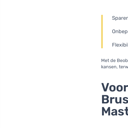
Sparen
Onbepe
Flexibi
Met de Beoba
kansen, terw
Voor
Brus
Mas