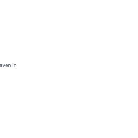
gaven in
k