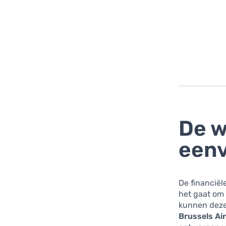
De w
een
De financië
het gaat om 
kunnen deze 
Brussels Ai