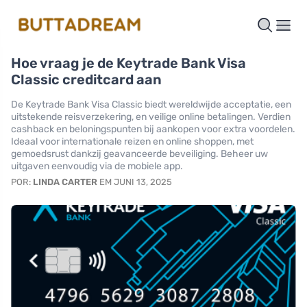
Hoe vraag je de Keytrade Bank Visa
Classic creditcard aan
De Keytrade Bank Visa Classic biedt wereldwijde acceptatie, een
uitstekende reisverzekering, en veilige online betalingen. Verdien
cashback en beloningspunten bij aankopen voor extra voordelen.
Ideaal voor internationale reizen en online shoppen, met
gemoedsrust dankzij geavanceerde beveiliging. Beheer uw
uitgaven eenvoudig via de mobiele app.
POR:
LINDA CARTER
EM JUNI 13, 2025