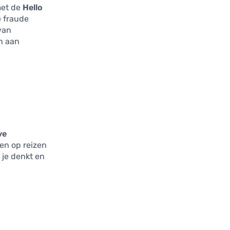
met de
Hello
 fraude
van
en aan
ve
en op reizen
n je denkt en