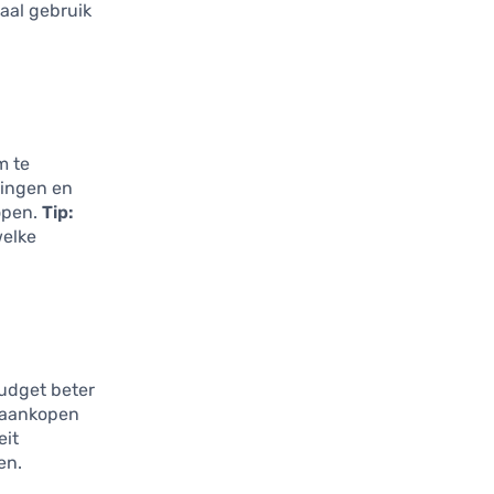
aal gebruik
m te
ringen en
open.
Tip:
welke
udget beter
e aankopen
eit
en.