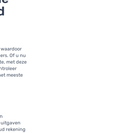
d
, waardoor
ers. Of u nu
te, met deze
troleer
het meeste
an
 uitgaven
d rekening