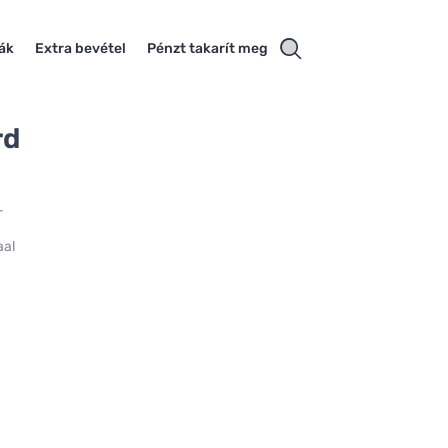
iák
Extra bevétel
Pénzt takarít meg
rd
-
aal