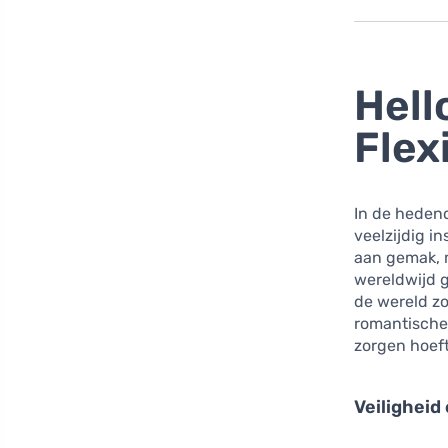
Hell
Flex
In de hedend
veelzijdig 
aan gemak, m
wereldwijd g
de wereld zo
romantische b
zorgen hoef
Veilighei