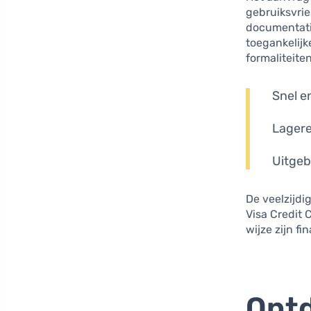
gebruiksvrien
documentatie
toegankelijk
formaliteite
Snel e
Lagere
Uitgeb
De veelzijdi
Visa Credit 
wijze zijn fi
Ontd