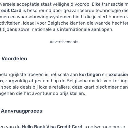
versele acceptatie staat veiligheid voorop. Elke transactie 
redit Card
is beschermd door geavanceerde technologie die
omen en waarschuwingssystemen biedt die je alert houden 
tiviteiten. Ideaal voor Belgische klanten die waarde hecht
tijdens zowel nationale als internationale aankopen.
Advertisements
e Voordelen
elangrijkste troeven is het scala aan
kortingen
en
exclusie
en
, zorgvuldig afgestemd op de Belgische markt. Van korting
 speciale deals bij lokale retailers, deze kaart biedt meer da
egenen die het avontuur op prijs stellen.
 Aanvraagproces
en van de
Hello Bank Visa Credit Card
is ontworpen om zo