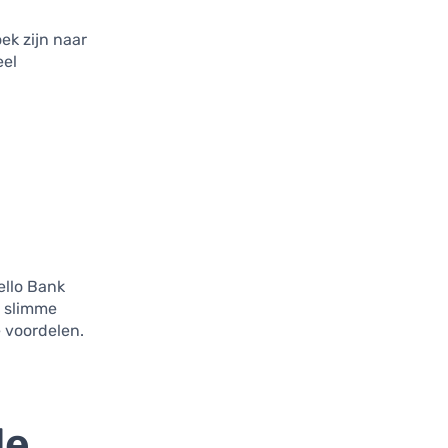
ek zijn naar
eel
ello Bank
p slimme
e voordelen.
de