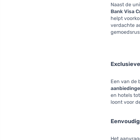
Naast de uni
Bank Visa C
helpt voork
verdachte ac
gemoedsrust 
Exclusiev
Een van de b
aanbieding
en hotels tot
loont voor d
Eenvoudig
Het aanvrag