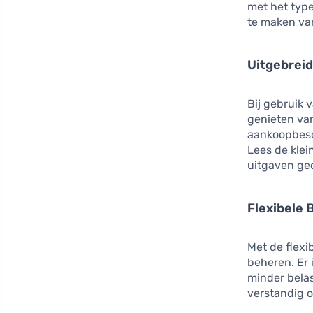
met het typ
te maken van
Uitgebrei
Bij gebruik 
genieten van
aankoopbesch
Lees de klei
uitgaven ge
Flexibele
Met de flex
beheren. Er 
minder bela
verstandig o