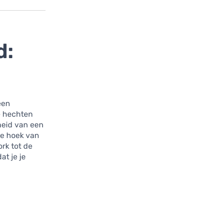
d:
en
e hechten
heid van een
ke hoek van
rk tot de
at je je