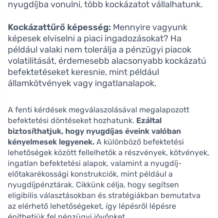
nyugdíjba vonulni, több kockázatot vállalhatunk.
Kockázattűrő képesség:
Mennyire vagyunk
képesek elviselni a piaci ingadozásokat? Ha
például valaki nem tolerálja a pénzügyi piacok
volatilitását, érdemesebb alacsonyabb kockázatú
befektetéseket keresnie, mint például
államkötvények vagy ingatlanalapok.
A fenti kérdések megválaszolásával megalapozott
befektetési döntéseket hozhatunk.
Ezáltal
biztosíthatjuk, hogy nyugdíjas éveink valóban
kényelmesek legyenek.
A különböző befektetési
lehetőségek között fellelhetők a részvények, kötvények,
ingatlan befektetési alapok, valamint a nyugdíj-
előtakarékossági konstrukciók, mint például a
nyugdíjpénztárak. Cikkünk célja, hogy segítsen
eligibilis választásokban és stratégiákban bemutatva
az elérhető lehetőségeket, így lépésről lépésre
építhetjük fel pénzügyi jövőnket.