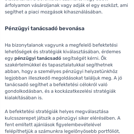
árfolyamon vásároljanak vagy adják el egy eszközt, ami
segíthet a piaci mozgások kihasználásában.
Pénzügyi tanácsadó bevonása
Ha bizonytalanok vagyunk a megfelelő befektetési
lehetőségek és stratégiák kiválasztásában, érdemes
egy
pénzügyi tanácsadó
segítségét kérni. Ők
szakértelmükkel és tapasztalatukkal segíthetnek
abban, hogy a személyes pénzügyi helyzetünkhöz
legjobban illeszkedő megoldásokat találjuk meg. A jó
tanácsadó segíthet a befektetési célokról való
gondolkodásban, és a kockázatkezelési stratégiák
kialakításában is.
A befektetési stratégiák helyes megválasztása
kulcsszerepet játszik a pénzügyi siker elérésében. A
fent említett ajánlások figyelembevételével
felépíthetjük a számunkra legelőnyösebb portfóliót,