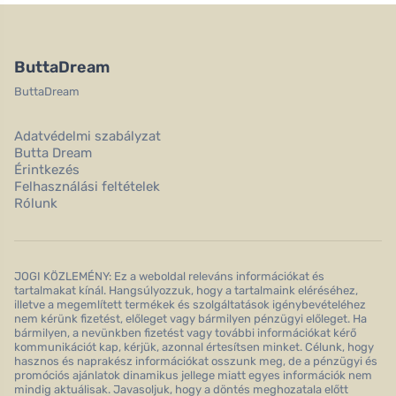
ButtaDream
ButtaDream
Adatvédelmi szabályzat
Butta Dream
Érintkezés
Felhasználási feltételek
Rólunk
JOGI KÖZLEMÉNY: Ez a weboldal releváns információkat és
tartalmakat kínál. Hangsúlyozzuk, hogy a tartalmaink eléréséhez,
illetve a megemlített termékek és szolgáltatások igénybevételéhez
nem kérünk fizetést, előleget vagy bármilyen pénzügyi előleget. Ha
bármilyen, a nevünkben fizetést vagy további információkat kérő
kommunikációt kap, kérjük, azonnal értesítsen minket. Célunk, hogy
hasznos és naprakész információkat osszunk meg, de a pénzügyi és
promóciós ajánlatok dinamikus jellege miatt egyes információk nem
mindig aktuálisak. Javasoljuk, hogy a döntés meghozatala előtt