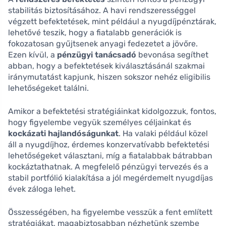
stabilitás biztosításához. A havi rendszerességgel
végzett befektetések, mint például a nyugdíjpénztárak,
lehetővé teszik, hogy a fiatalabb generációk is
fokozatosan gyűjtsenek anyagi fedezetet a jövőre.
Ezen kívül, a
pénzügyi tanácsadó
bevonása segíthet
abban, hogy a befektetések kiválasztásánál szakmai
iránymutatást kapjunk, hiszen sokszor nehéz eligibilis
lehetőségeket találni.
Amikor a befektetési stratégiáinkat kidolgozzuk, fontos,
hogy figyelembe vegyük személyes céljainkat és
kockázati hajlandóságunkat
. Ha valaki például közel
áll a nyugdíjhoz, érdemes konzervatívabb befektetési
lehetőségeket választani, míg a fiatalabbak bátrabban
kockáztathatnak. A megfelelő pénzügyi tervezés és a
stabil portfólió kialakítása a jól megérdemelt nyugdíjas
évek záloga lehet.
Összességében, ha figyelembe vesszük a fent említett
stratégiákat, magabiztosabban nézhetünk szembe