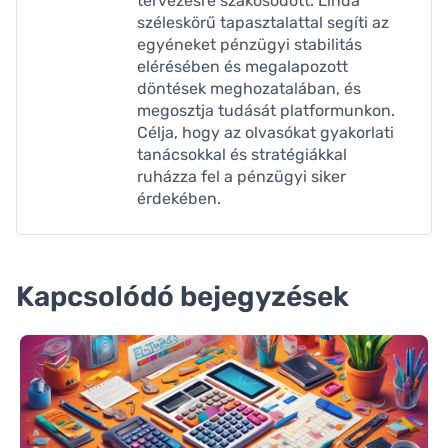
tervezésre szakosodott. Linda
széleskörű tapasztalattal segíti az
egyéneket pénzügyi stabilitás
elérésében és megalapozott
döntések meghozatalában, és
megosztja tudását platformunkon.
Célja, hogy az olvasókat gyakorlati
tanácsokkal és stratégiákkal
ruházza fel a pénzügyi siker
érdekében.
Kapcsolódó bejegyzések