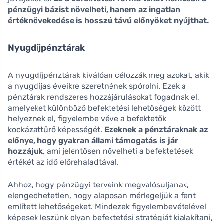
pénzügyi bázist növelheti, hanem az ingatlan
értéknövekedése is hosszú távú előnyöket nyújthat.
Nyugdíjpénztárak
A nyugdíjpénztárak kiválóan célozzák meg azokat, akik
a nyugdíjas éveikre szeretnének spórolni. Ezek a
pénztárak rendszeres hozzájárulásokat fogadnak el,
amelyeket különböző befektetési lehetőségek között
helyeznek el, figyelembe véve a befektetők
kockázattűrő képességét.
Ezeknek a pénztáraknak az
előnye, hogy gyakran állami támogatás is jár
hozzájuk
, ami jelentősen növelheti a befektetések
értékét az idő előrehaladtával.
Ahhoz, hogy pénzügyi terveink megvalósuljanak,
elengedhetetlen, hogy alaposan mérlegeljük a fent
említett lehetőségeket. Mindezek figyelembevételével
képesek leszünk olyan befektetési stratégiát kialakítani,