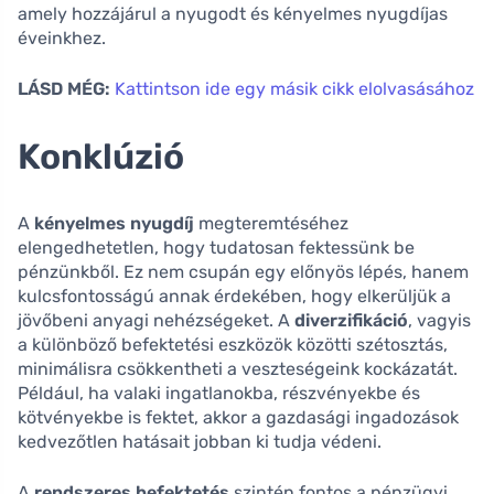
amely hozzájárul a nyugodt és kényelmes nyugdíjas
éveinkhez.
LÁSD MÉG:
Kattintson ide egy másik cikk elolvasásához
Konklúzió
A
kényelmes nyugdíj
megteremtéséhez
elengedhetetlen, hogy tudatosan fektessünk be
pénzünkből. Ez nem csupán egy előnyös lépés, hanem
kulcsfontosságú annak érdekében, hogy elkerüljük a
jövőbeni anyagi nehézségeket. A
diverzifikáció
, vagyis
a különböző befektetési eszközök közötti szétosztás,
minimálisra csökkentheti a veszteségeink kockázatát.
Például, ha valaki ingatlanokba, részvényekbe és
kötvényekbe is fektet, akkor a gazdasági ingadozások
kedvezőtlen hatásait jobban ki tudja védeni.
A
rendszeres befektetés
szintén fontos a pénzügyi