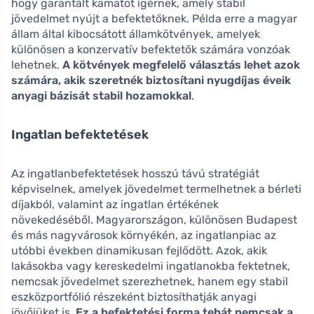
hogy garantált kamatot ígérnek, amely stabil
jövedelmet nyújt a befektetőknek. Példa erre a magyar
állam által kibocsátott államkötvények, amelyek
különösen a konzervatív befektetők számára vonzóak
lehetnek.
A kötvények megfelelő választás lehet azok
számára, akik szeretnék biztosítani nyugdíjas éveik
anyagi bázisát stabil hozamokkal
.
Ingatlan befektetések
Az ingatlanbefektetések hosszú távú stratégiát
képviselnek, amelyek jövedelmet termelhetnek a bérleti
díjakból, valamint az ingatlan értékének
növekedéséből. Magyarországon, különösen Budapest
és más nagyvárosok környékén, az ingatlanpiac az
utóbbi években dinamikusan fejlődött. Azok, akik
lakásokba vagy kereskedelmi ingatlanokba fektetnek,
nemcsak jövedelmet szerezhetnek, hanem egy stabil
eszközportfólió részeként biztosíthatják anyagi
jövőjüket is.
Ez a befektetési forma tehát nemcsak a