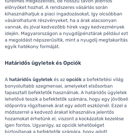
türelmes megközelítés, de hosszú távon jelentős
előnyöket hozhat. A rendszeres vásárlás során
kihasználhatjuk a piaci ingadozásokat, így olcsóbban
vásárolhatunk részvényeket, ha a árak alacsonyan
vannak, és jóval kedvezőbb hírek vagy kedvezmények
idején. Magyarországon a nyugdíjpénztárak például ezt
a megoldást népszerűsítik, mint a nyugdíj megtakarítás
egyik hatékony formáját.
Határidős ügyletek és Opciók
A
határidős ügyletek
és az
opciók
a befektetési világ
bonyolultabb szegmensei, amelyeket elsősorban
tapasztalt befektetők használnak. A határidős ügyletek
lehetővé teszik a befektetők számára, hogy egy jövőbeli
időpontra rögzítsenek árat egy adott eszköznél. Ezzel a
módszerrel a kedvező árakat kihasználva jelentős
hozamokat érhetünk el, viszont a kockázatok kezelése
igen fontos. Ugyanígy, az opciók lehetőséget
biztosítanak a befektetők számára, hogy adott