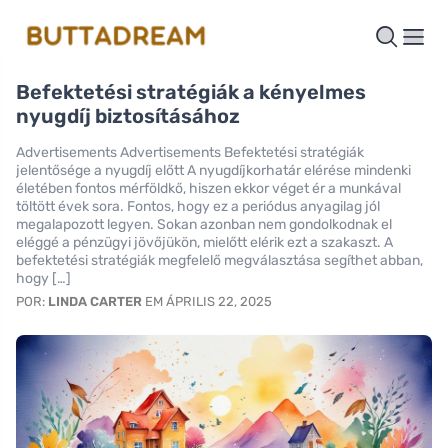
Befektetési stratégiák a kényelmes
nyugdíj biztosításához
Advertisements Advertisements Befektetési stratégiák
jelentősége a nyugdíj előtt A nyugdíjkorhatár elérése mindenki
életében fontos mérföldkő, hiszen ekkor véget ér a munkával
töltött évek sora. Fontos, hogy ez a periódus anyagilag jól
megalapozott legyen. Sokan azonban nem gondolkodnak el
eléggé a pénzügyi jövőjükön, mielőtt elérik ezt a szakaszt. A
befektetési stratégiák megfelelő megválasztása segíthet abban,
hogy […]
POR:
LINDA CARTER
EM ÁPRILIS 22, 2025