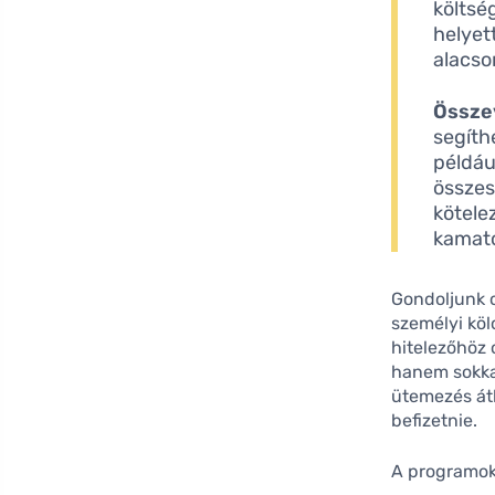
költsé
helyett
alacso
Össze
segíth
példáu
összes
kötele
kamato
Gondoljunk c
személyi köl
hitelezőhöz 
hanem sokka
ütemezés átl
befizetnie.
A programok