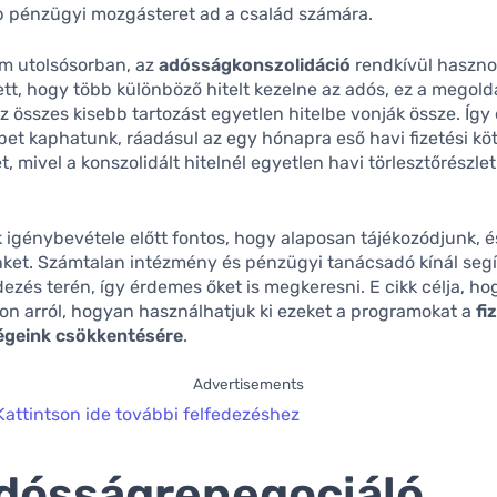
 pénzügyi mozgásteret ad a család számára.
em utolsósorban, az
adósságkonszolidáció
rendkívül haszno
ett, hogy több különböző hitelt kezelne az adós, ez a megol
az összes kisebb tartozást egyetlen hitelbe vonják össze. Így
et kaphatunk, ráadásul az egy hónapra eső havi fizetési kö
, mivel a konszolidált hitelnél egyetlen havi törlesztőrészlet
igénybevétele előtt fontos, hogy alaposan tájékozódjunk, 
nket. Számtalan intézmény és pénzügyi tanácsadó kínál segí
zés terén, így érdemes őket is megkeresni. E cikk célja, ho
on arról, hogyan használhatjuk ki ezeket a programokat a
fi
égeink csökkentésére
.
Advertisements
Kattintson ide további felfedezéshez
dósságrenegociáló