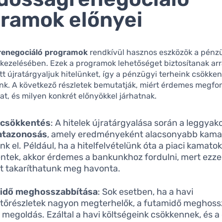
ramok előnyei
renegociáló programok
rendkívül hasznos eszközök a pénz
ezelésében. Ezek a programok lehetőséget biztosítanak arr
tt újratárgyaljuk hitelünket, így a pénzügyi terheink csökke
k. A következő részletek bemutatják, miért érdemes megfon
t, és milyen konkrét előnyökkel járhatnak.
csökkentés
: A hitelek újratárgyalása során a leggyak
atazonosás
, amely eredményeként alacsonyabb kama
nk el. Például, ha a hitelfelvételünk óta a piaci kamato
ntek, akkor érdemes a bankunkhoz fordulni, mert ezze
ot takaríthatunk meg havonta.
idő meghosszabbítása
: Sok esetben, ha a havi
ztőrészletek nagyon megterhelők, a futamidő meghoss
a megoldás. Ezáltal a havi költségeink csökkennek, és a