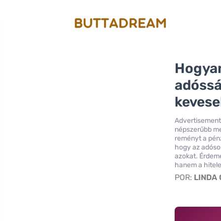
Hogyan
adóssá
kevese
Advertisement
népszerűbb me
reményt a pénz
hogy az adósok
azokat. Érdem
hanem a hitele
POR:
LINDA