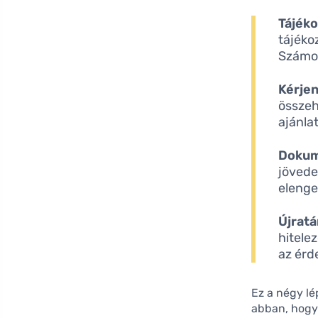
Tájék
tájéko
Számos
Kérjen
összeh
ajánla
Dokum
jövede
elenge
Újratá
hitele
az érd
Ez a négy lé
abban, hog