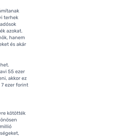
ámítanak
i terhek
 adósok
sék azokat.
önök, hanem
leket és akár
het.
havi 55 ezer
eni, akkor ez
 7 ezer forint
re kötötték
ülönösen
millió
tségeket,