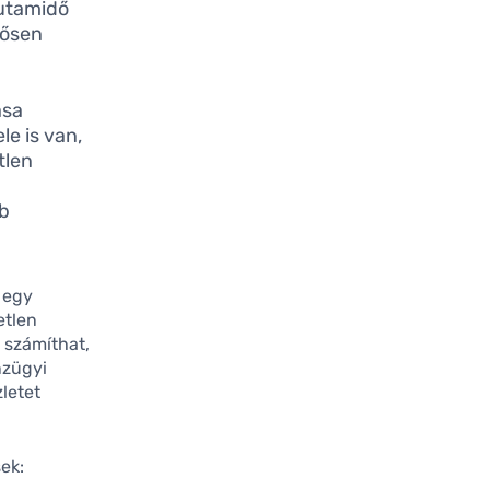
futamidő
ntősen
ása
e is van,
tlen
bb
: egy
etlen
 számíthat,
nzügyi
letet
ek: