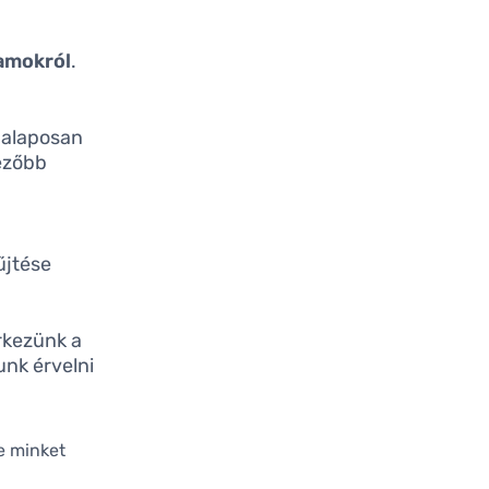
amokról
.
s alaposan
vezőbb
űjtése
rkezünk a
unk érvelni
e minket