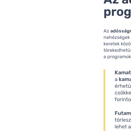
prog
Az
adósság
nehézségek k
keretek közö
törekedhetün
a programoka
Kamat
a
kam
érhetü
csökke
forint
Futam
törles
lehet 