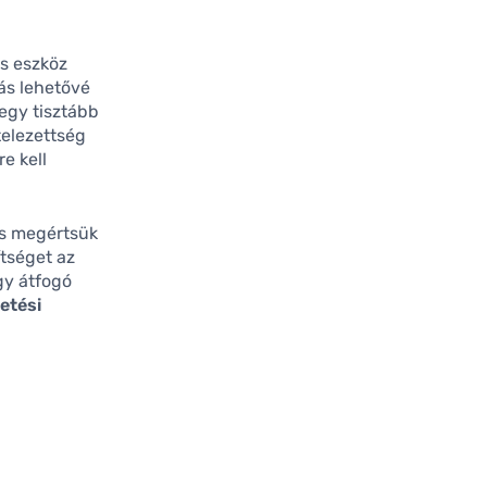
s eszköz
dás lehetővé
 egy tisztább
telezettség
re kell
és megértsük
tséget az
gy átfogó
zetési