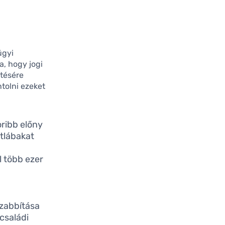
ügyi
a, hogy jogi
ntésére
tolni ezeket
oribb előny
tlábakat
k
l több ezer
zabbítása
 családi