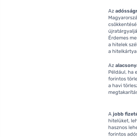
Az
adósság
Magyarorszá
csökkentésér
újratárgyalj
Érdemes meg
a hitelek szé
a hitelkártya
Az
alacsony
Például, ha 
forintos tör
a havi törles
megtakarítá
A
jobb fizet
hitelüket, 
hasznos lehe
forintos adó