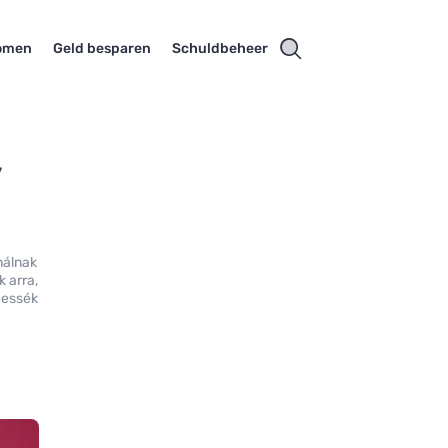
komen
Geld besparen
Schuldbeheer
y
nálnak
 arra,
thessék