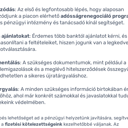
ozódás
: Az első és legfontosabb lépés, hogy alaposan
zódjunk a piacon elérhető
adósságrenegociáló progr
 pénzügyi intézmény és tanácsadó kínál segítséget.
 ajánlatokat
: Érdemes több banktól ajánlatot kérni, é
asonlítani a feltételeiket, hiszen jogunk van a legked
totválasztására.
entálás
: A szükséges dokumentumok, mint például a
lemigazolások és a meglévő hitelszerződések összegy
dhetetlen a sikeres újratárgyaláshoz.
rgyalás
: A minden szükséges információ birtokában é
zőhöz, ahol már konkrét számokkal és javaslatokkal tud
ekeink védelmében.
pés lehetőséget ad a pénzügyi helyzetünk javítására, segítv
y a
fizetési kötelezettségeink
kezelhetőbbé váljanak. Az