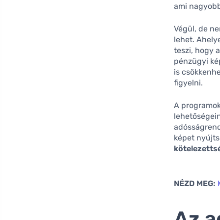
ami nagyobb
Végül, de n
lehet. Ahely
teszi, hogy 
pénzügyi kép
is csökkenhet
figyelni.
A programok 
lehetőségei
adósságrende
képet nyújts
kötelezetts
NÉZD MEG:
Az a