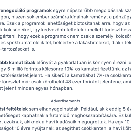
renegociáló programok
egyre népszerűbb megoldásnak sz
gon, hiszen sok ember számára kínálnak reményt a pénzügy
e. Ezek a programok lehetőséget biztosítanak arra, hogy az
ák kölcsöneiket, így kedvezőbb feltételek mellett törleszthes
érteni, hogy ezek a programok nem csak a személyi kölcs
les spektrumát ölelik fel, beleértve a lakáshiteleket, diákhite
-tartozásokat is.
abb kamatlábak
előnyét a gyakorlatban is könnyen érezni le
egy 5 millió forintos kölcsönre 10%-os kamatot fizettünk, az 
lesztőrészletet jelent. Ha sikerül a kamatlábat 7%-ra csökkent
ztőrészlet már csak körülbelül 48 ezer forintot jelentene, ami
st jelent minden egyes hónapban.
Advertisements
ési feltételek
sem elhanyagolhatóak. Például, akik eddig 5 év
lehetőséget kaphatnak a futamidő meghosszabbítására. Ez k
t azoknak, akiknek a havi kiadásaik megugrottak. Ha egy 10 
sságot 10 évre nyújtanak, az segíthet csökkenteni a havi köl