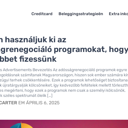
Creditcard
Beleggingsstrategieën
Extra in
 használjuk ki az
grenegociáló programokat, hog
bbet fizessünk
s Advertisements Bevezetés Az adósságrenegociáló programok egyre
goldásnak számítanak Magyarországon, hiszen sok ember számára kí
ügyi terhek csökkentésére. Ezek a programok lehetőséget biztosítanak
 újratárgyalják kölcsöneiket, így kedvezőbb feltételek mellett törlesz
es megérteni, hogy ezek a programok nem csak a személyi kölcsönök,
k széles spektrumát ölelik […]
 CARTER
EM ÁPRILIS 6, 2025