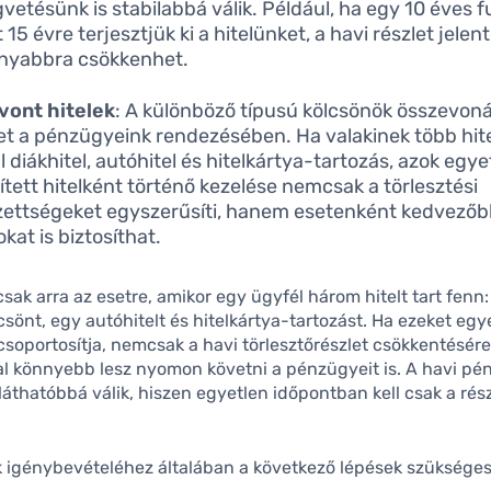
gvetésünk is stabilabbá válik. Például, ha egy 10 éves 
 15 évre terjesztjük ki a hitelünket, a havi részlet jele
nyabbra csökkenhet.
vont hitelek
: A különböző típusú kölcsönök összevon
et a pénzügyeink rendezésében. Ha valakinek több hitel
l diákhitel, autóhitel és hitelkártya-tartozás, azok egye
ített hitelként történő kezelése nemcsak a törlesztési
zettségeket egyszerűsíti, hanem esetenként kedvező
kat is biztosíthat.
sak arra az esetre, amikor egy ügyfél három hitelt tart fenn
csönt, egy autóhitelt és hitelkártya-tartozást. Ha ezeket egy
csoportosítja, nemcsak a havi törlesztőrészlet csökkentésére
l könnyebb lesz nyomon követni a pénzügyeit is. A havi pé
áthatóbbá válik, hiszen egyetlen időpontban kell csak a rész
 igénybevételéhez általában a következő lépések szükséges