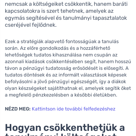
nemcsak a költségeiket csökkentik, hanem baráti
kapcsolatokra is szert tehetnek, amelyek az
egymás segítésével és tanulmányi tapasztalatok
cseréjével fejlődnek.
Ezek a stratégiák alapvető fontosságúak a tanulás
során. Az előre gondolkodás és a hozzáférhető
lehetőségek tudatos kihasználása nem csupán az
azonnali kiadások csökkentésében segít, hanem hosszú
távon a pénzügyi tudatosság erősödését is elősegíti. A
tudatos döntések és az informált választások képesek
befolyásolni a jövő pénzügyi egészségét, így a diákok
olyan készségeket sajátíthatnak el, amelyek segítik őket
a megfelelő pénzkezelésben a későbbi életükben.
NÉZD MEG:
Kattintson ide további felfedezéshez
Hogyan csökkenthetjük a