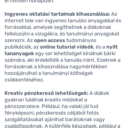
el minden hónapban.
Ingyenes oktatási tartalmak kihasználása:
Az
internet tele van ingyenes tanulási anyagokkal és
forrásokkal, amelyek segíthetnek a diákoknak
felkészülni a vizsgákra, és tanulmányi anyagokat
szerezni. Az
open access
tudományos
publikációk, az
online tutorial videók
, és a
nyílt
tananyagok
egy sor lehetőséget kínálnak bárki
számára, aki érdeklődik a tanulás iránt. Ezeknek a
forrásoknak a kihasználása nagymértékben
hozzájárulhat a tanulmányi költségek
csökkentéséhez.
Kreatív pénzkereső lehetőségek:
A diákok
gyakran találnak kreatív módokat a
pénzszerzésre. Például, ha valaki jól tud
fényképezni, pénzkeresés céljából fotós
szolgáltatásokat ajánlhat barátoknak vagy
családtagoknak. A különféle készségek, például a