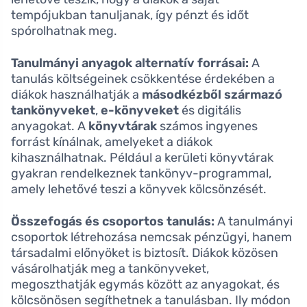
tempójukban tanuljanak, így pénzt és időt
spórolhatnak meg.
Tanulmányi anyagok alternatív forrásai:
A
tanulás költségeinek csökkentése érdekében a
diákok használhatják a
másodkézből származó
tankönyveket
,
e-könyveket
és digitális
anyagokat. A
könyvtárak
számos ingyenes
forrást kínálnak, amelyeket a diákok
kihasználhatnak. Például a kerületi könyvtárak
gyakran rendelkeznek tankönyv-programmal,
amely lehetővé teszi a könyvek kölcsönzését.
Összefogás és csoportos tanulás:
A tanulmányi
csoportok létrehozása nemcsak pénzügyi, hanem
társadalmi előnyöket is biztosít. Diákok közösen
vásárolhatják meg a tankönyveket,
megoszthatják egymás között az anyagokat, és
kölcsönösen segíthetnek a tanulásban. Ily módon