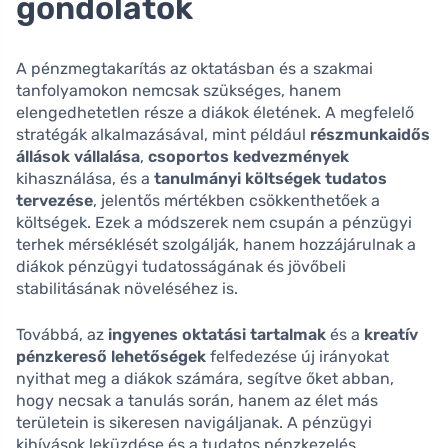
gondolatok
A pénzmegtakarítás az oktatásban és a szakmai
tanfolyamokon nemcsak szükséges, hanem
elengedhetetlen része a diákok életének. A megfelelő
stratégák alkalmazásával, mint például
részmunkaidős
állások vállalása
,
csoportos kedvezmények
kihasználása, és a
tanulmányi költségek tudatos
tervezése
, jelentős mértékben csökkenthetőek a
költségek. Ezek a módszerek nem csupán a pénzügyi
terhek mérséklését szolgálják, hanem hozzájárulnak a
diákok pénzügyi tudatosságának és jövőbeli
stabilitásának növeléséhez is.
Továbbá, az
ingyenes oktatási tartalmak
és a
kreatív
pénzkereső lehetőségek
felfedezése új irányokat
nyithat meg a diákok számára, segítve őket abban,
hogy necsak a tanulás során, hanem az élet más
területein is sikeresen navigáljanak. A pénzügyi
kihívások leküzdése és a tudatos pénzkezelés