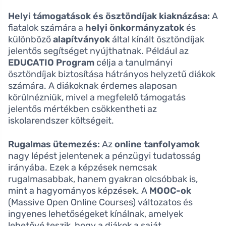
Helyi támogatások és ösztöndíjak kiaknázása:
A
fiatalok számára a
helyi önkormányzatok
és
különböző
alapítványok
által kínált ösztöndíjak
jelentős segítséget nyújthatnak. Például az
EDUCATIO Program
célja a tanulmányi
ösztöndíjak biztosítása hátrányos helyzetű diákok
számára. A diákoknak érdemes alaposan
körülnézniük, mivel a megfelelő támogatás
jelentős mértékben csökkentheti az
iskolarendszer költségeit.
Rugalmas ütemezés:
Az
online tanfolyamok
nagy lépést jelentenek a pénzügyi tudatosság
irányába. Ezek a képzések nemcsak
rugalmasabbak, hanem gyakran olcsóbbak is,
mint a hagyományos képzések. A
MOOC-ok
(Massive Open Online Courses) változatos és
ingyenes lehetőségeket kínálnak, amelyek
lehetővé teszik, hogy a diákok a saját