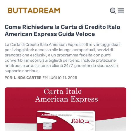
Come Richiedere la Carta di Credito Italo
American Express Guida Veloce
La Carta di Credito Italo American Express offre vantaggi ideali
per i viaggiatori: accesso alle lounge aeroportuali, servizi di
prenotazione esclusivi, e un programma fedeltà con punti
convertibili in sconti sui biglietti del treno. Include protezione
antifrode e un’assistenza clienti 24/7, garantendo sicurezza e
supporto continuo.
POR:
LINDA CARTER
EM LUGLIO 11, 2025