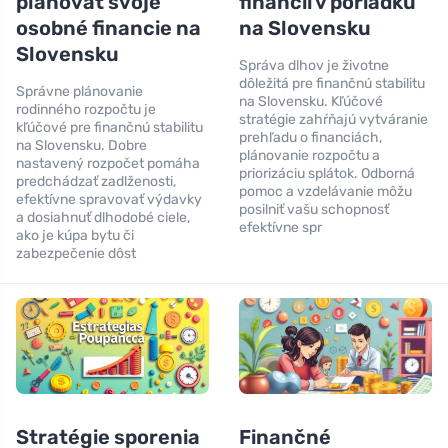
plánovať svoje
financií v poriadku
osobné financie na
na Slovensku
Slovensku
Správa dlhov je životne
dôležitá pre finančnú stabilitu
Správne plánovanie
na Slovensku. Kľúčové
rodinného rozpočtu je
stratégie zahŕňajú vytváranie
kľúčové pre finančnú stabilitu
prehľadu o financiách,
na Slovensku. Dobre
plánovanie rozpočtu a
nastavený rozpočet pomáha
priorizáciu splátok. Odborná
predchádzať zadlženosti,
pomoc a vzdelávanie môžu
efektívne spravovať výdavky
posilniť vašu schopnosť
a dosiahnuť dlhodobé ciele,
efektívne spr
ako je kúpa bytu či
zabezpečenie dôst
Stratégie sporenia
Finančné