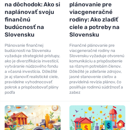
na dôchodok: Ako si
plánovanie pre
naplánovať svoju
viacgeneračné
finančnú
rodiny: Ako zladiť
budúcnosť na
ciele a potreby na
Slovensku
Slovensku
Plánovanie finančnej
Finančné plánovanie pre
budúcnosti na Slovensku
viacgeneračné rodiny na
vyžaduje strategické prístupy,
Slovensku vyžaduje otvorenú
ako je diverzifikácia investícií,
komunikáciu a prispôsobenie
vytváranie núdzového fondu
sa rôznym potrebám členov.
a včasná investícia. Dôležité
Dôležité je zdieľanie zdrojov,
je aj stanoviť realistické ciele,
jasné stanovenie cieľov a
pravidelne vyhodnocovať
pravidelná revízia plánov, čo
pokrok a prispôsobovať plány
posilňuje rodinnú súdržnosť a
podľa
zabez