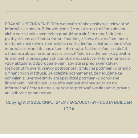
PRÁVNE UPOZORNENIE: Táto webová stránka poskytuje relevantné
informácie a obsah. Zdôrazňujeme, že na prístup k nášmu obsahu
alebo na získanie uvedených produktov a služieb nepožadujeme
platby, zálohy ani žiadnu formu finančnej zálohy. Ak v našom mene
dostanete akúkoľvek komunikáciu so žiadosťou o platbu alebo ďalšie
informácie, okamžite nás o tom informujte. Naším cieľom je zdieľať
užitočné a aktuálne informácie, ale vzhľadom na dynamickú povahu
finančných a propagačných ponúk nemusia byť niektoré informácie
vždy aktuálne. Odporúčame vám, aby ste si pred akýmkoľvek
rozhodnutím overili všetky podrobnosti, zmluvné podmienky priamo
u finančných inštitúcií. Je dôležité poznamenať, že neručíme za
schválenia, úverové limity ani špecifické podmienky ponúkané
finančnými inštitúciami a že táto webová stránka slúži len na
informačné účely a nemala by sa interpretovať ako finančné, právne
ani odborné poradenstvo.
Copyright © 2026 CNPJ: 24.617.596/0001-31 - COSTA BUILDER
LTDA