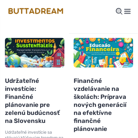
Udržateľné
Finančné
investície:
vzdelávanie na
Finančné
školách: Príprava
plánovanie pre
nových generácií
zelenú budúcnosť
na efektívne
na Slovensku
finančné
plánovanie
Udržateľné investície sa
stávajú kľúčovým trendom na