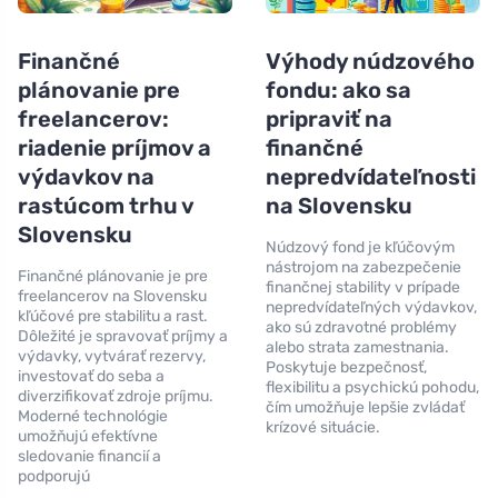
Finančné
Výhody núdzového
plánovanie pre
fondu: ako sa
freelancerov:
pripraviť na
riadenie príjmov a
finančné
výdavkov na
nepredvídateľnosti
rastúcom trhu v
na Slovensku
Slovensku
Núdzový fond je kľúčovým
nástrojom na zabezpečenie
Finančné plánovanie je pre
finančnej stability v prípade
freelancerov na Slovensku
nepredvídateľných výdavkov,
kľúčové pre stabilitu a rast.
ako sú zdravotné problémy
Dôležité je spravovať príjmy a
alebo strata zamestnania.
výdavky, vytvárať rezervy,
Poskytuje bezpečnosť,
investovať do seba a
flexibilitu a psychickú pohodu,
diverzifikovať zdroje príjmu.
čím umožňuje lepšie zvládať
Moderné technológie
krízové situácie.
umožňujú efektívne
sledovanie financií a
podporujú