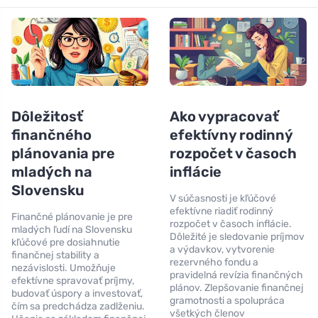
Dôležitosť
Ako vypracovať
finančného
efektívny rodinný
plánovania pre
rozpočet v časoch
mladých na
inflácie
Slovensku
V súčasnosti je kľúčové
efektívne riadiť rodinný
Finančné plánovanie je pre
rozpočet v časoch inflácie.
mladých ľudí na Slovensku
Dôležité je sledovanie príjmov
kľúčové pre dosiahnutie
a výdavkov, vytvorenie
finančnej stability a
rezervného fondu a
nezávislosti. Umožňuje
pravidelná revízia finančných
efektívne spravovať príjmy,
plánov. Zlepšovanie finančnej
budovať úspory a investovať,
gramotnosti a spolupráca
čím sa predchádza zadlženiu.
všetkých členov