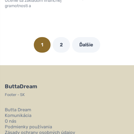
Učenie sa základom finančnej
gramotnosti a
1
2
Ďalšie
ButtaDream
Footer - SK
Butta Dream
Komunikácia
O nás
Podmienky používania
Zásady ochrany osobných údajov