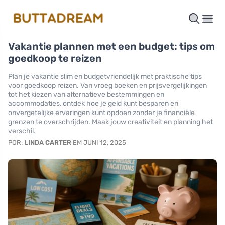
Vakantie plannen met een budget: tips om
goedkoop te reizen
Plan je vakantie slim en budgetvriendelijk met praktische tips
voor goedkoop reizen. Van vroeg boeken en prijsvergelijkingen
tot het kiezen van alternatieve bestemmingen en
accommodaties, ontdek hoe je geld kunt besparen en
onvergetelijke ervaringen kunt opdoen zonder je financiële
grenzen te overschrijden. Maak jouw creativiteit en planning het
verschil.
POR:
LINDA CARTER
EM JUNI 12, 2025