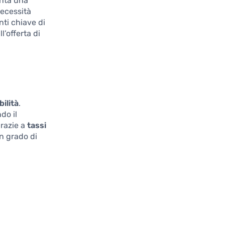
enta una
necessità
nti chiave di
l’offerta di
bilità
.
do il
grazie a
tassi
in grado di