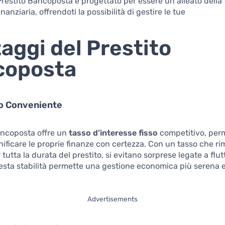
l Prestito Bancoposta è progettato per essere un alleato della
finanziaria, offrendoti la possibilità di gestire le tue
aggi del Prestito
coposta
so Conveniente
Bancoposta offre un
tasso d’interesse fisso
competitivo, per
ianificare le proprie finanze con certezza. Con un tasso che r
tutta la durata del prestito, si evitano sorprese legate a flut
sta stabilità permette una gestione economica più serena 
Advertisements