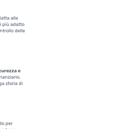
datta alle
i più adatto
trollo delle
curezza e
nanziario,
a storia di
do per