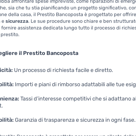
ebba affrontare spese impreviste, come riparazioni di emer
e, sia che tu stia pianificando un progetto significativo, c
one della casa, il Prestito Bancoposta è progettato per offrir
a
e
sicurezza
. Le sue procedure sono chiare e ben strutturate
 fornire assistenza dedicata lungo tutto il processo di richie
prestito.
gliere il Prestito Bancoposta
cità:
Un processo di richiesta facile e diretto.
ilità:
Importi e piani di rimborso adattabili alle tue esi
nienza:
Tassi d’interesse competitivi che si adattano a
t.
ilità:
Garanzia di trasparenza e sicurezza in ogni fase.