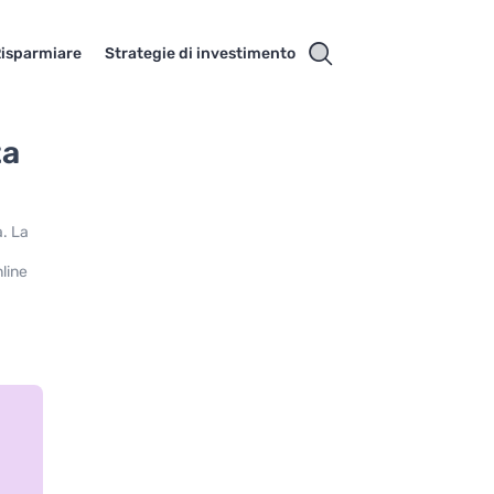
isparmiare
Strategie di investimento
ta
a. La
nline