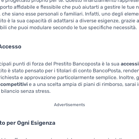
a
è progettato proprio per te. Questo finanziamento rappres
orto affidabile e flessibile che può aiutarti a gestire le tue 
che siano esse personali o familiari. Infatti, uno degli eleme
to è la sua capacità di adattarsi a diverse esigenze, grazie al
abili che puoi modulare secondo le tue specifiche necessità.
i Accesso
cipali punti di forza del Prestito Bancoposta è la sua
accessi
ito è stato pensato per i titolari di conto BancoPosta, renden
richiesta e approvazione particolarmente semplice. Inoltre, 
 competitivi
e a una scelta ampia di piani di rimborso, sarai 
o bilancio senza stress.
Advertisements
to per Ogni Esigenza