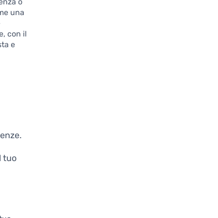
genza o
ome una
e
, con il
sta e
genze.
l tuo