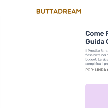
Come R
Guida 
Il Prestito Ban
flessibilità ne
budget. La sicu
semplifica il 
POR:
LINDA