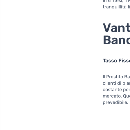
In sintesi, i
tranquillità 
Vant
Ban
Tasso Fis
Il Prestito 
clienti di p
costante per 
mercato. Que
prevedibile.