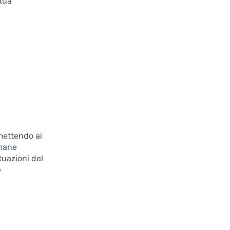
 tua
mettendo ai
imane
tuazioni del
e