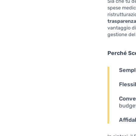
Sia che tu d
spese medich
ristrutturazi
trasparenz
vantaggio di
gestione del 
Perché Sce
Sempli
Flessib
Conve
budge
Affidab