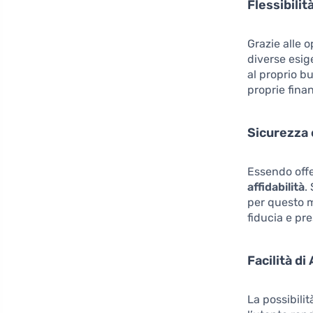
Flessibilit
Grazie alle o
diverse esige
al proprio b
proprie fina
Sicurezza e
Essendo offe
affidabilità
.
per questo m
fiducia e pre
Facilità d
La possibilit