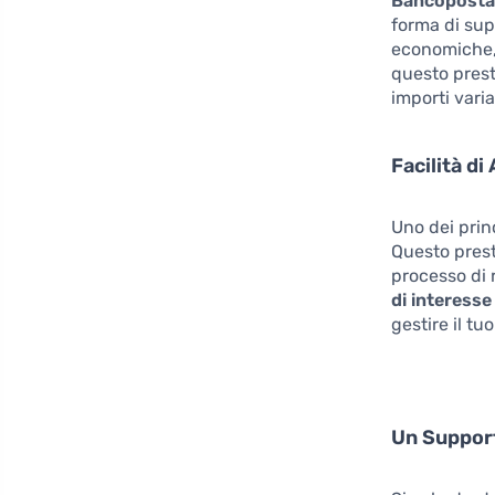
Bancopost
forma di supp
economiche, 
questo presti
importi vari
Facilità d
Uno dei prin
Questo prest
processo di 
di interesse
gestire il tu
Un Suppor